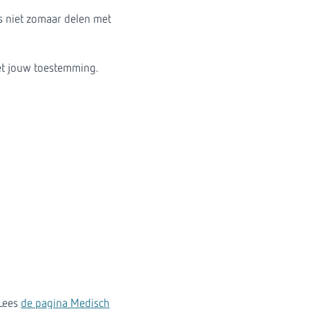
 niet zomaar delen met
et jouw toestemming.
 Lees
de pagina Medisch