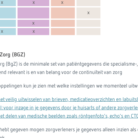
Zorg (BGZ)
g (BgZ) is de minimale set van patiëntgegevens die specialisme-,
nd relevant is en van belang voor de continuïteit van zorg
ppelingen kun je zien met welke instellingen we momenteel uitw
et veilig uitwisselen van brieven, medicatieoverzichten en labuits
: voor inzage in je gegevens door je huisarts of andere zorgverl
et delen van medische beelden zoals röntgenfoto’s, echo’s en CT
hebt gegeven mogen zorgverleners je gegevens alleen inzien als 