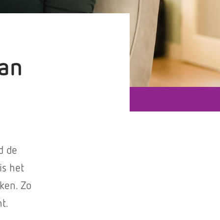
van
d de
is het
ken. Zo
t.