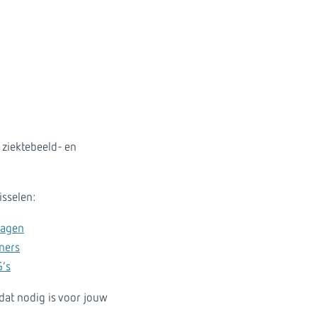
 ziektebeeld- en
isselen:
lagen
eners
G’s
dat nodig is voor jouw