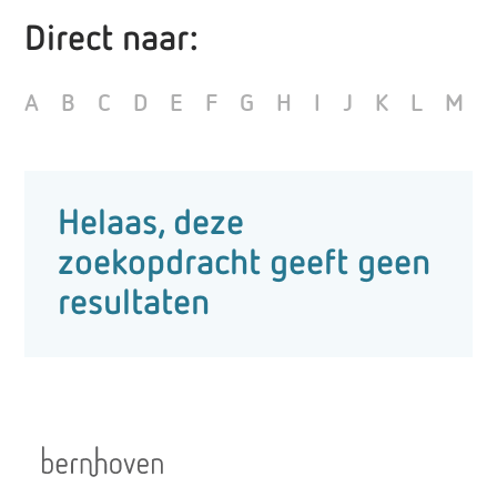
Direct naar:
A
B
C
D
E
F
G
H
I
J
K
L
M
Helaas, deze
zoekopdracht geeft geen
resultaten