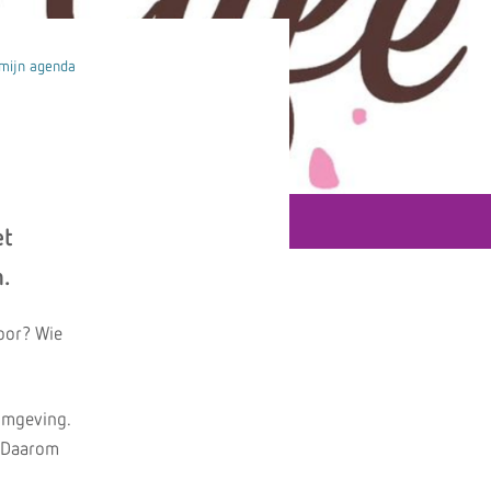
mijn agenda
et
n.
door? Wie
omgeving.
. Daarom