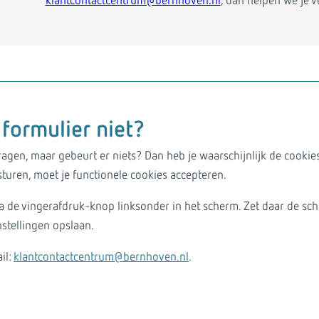
klantcontactcentrum@bernhoven.nl
, dan helpen we je v
formulier niet?
ragen, maar gebeurt er niets? Dan heb je waarschijnlijk de cooki
turen, moet je functionele cookies accepteren.
a de vingerafdruk-knop linksonder in het scherm. Zet daar de scha
nstellingen opslaan.
il:
klantcontactcentrum@bernhoven.nl
.