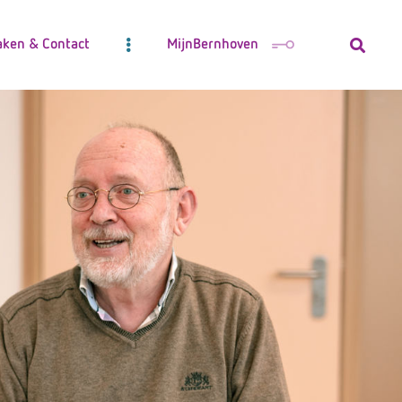
aken & Contact
MijnBernhoven