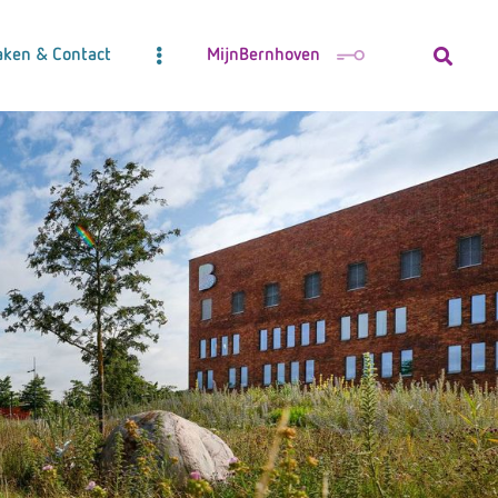
aken & Contact
MijnBernhoven