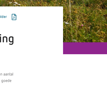
lder
ing
en aantal
n goede