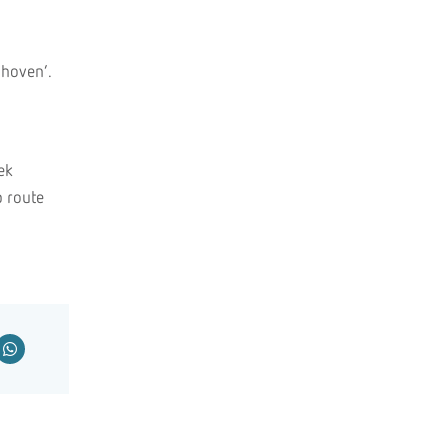
nhoven’.
ek
p route