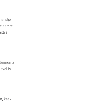
shandje
e eerste
extra
 binnen 3
val is,
n, kaak-