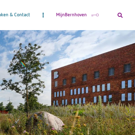
aken & Contact
MijnBernhoven