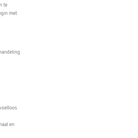
n te
Begin met
ehandeling
voelloos
maal en