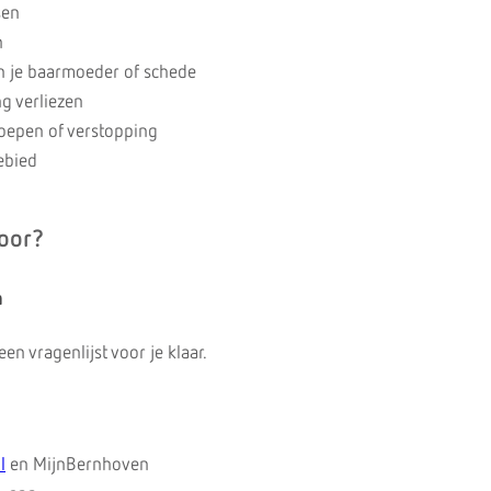
sen
n
n je baarmoeder of schede
g verliezen
oepen of verstopping
ebied
voor?
n
en vragenlijst voor je klaar.
l
en MijnBernhoven