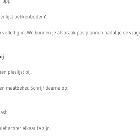
n-app
genlijst bekkenbodem’.
en volledig in. We kunnen je afspraak pas plannen nadat je de vrage
ij
n plaslijst bij.
een maatbeker. Schrijf daarna op:
last
t achter elkaar te zijn.