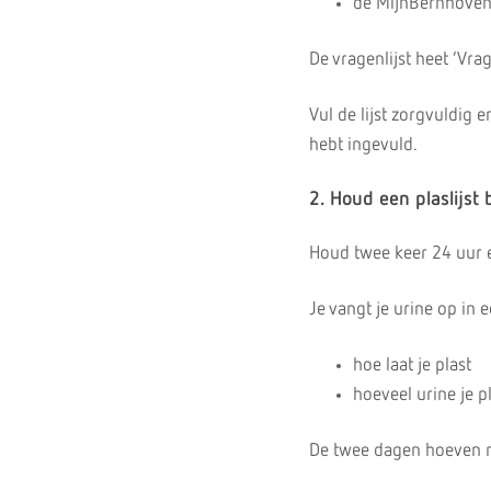
de MijnBernhove
De vragenlijst heet ‘Vra
Vul de lijst zorgvuldig 
hebt ingevuld.
2. Houd een plaslijst b
Houd twee keer 24 uur ee
Je vangt je urine op in 
hoe laat je plast
hoeveel urine je p
De twee dagen hoeven nie