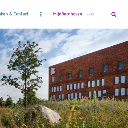
aken & Contact
MijnBernhoven