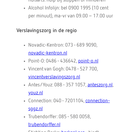
huisarts: hulp bij stoppen of minderen
Alcohol Infolijn: bel 0900 1995 (10 cent
per minuut), ma-vr van 09.00 – 17.00 uur
Verslavingszorg in de regio
Novadic-Kentron: 073 - 689 9090,
novadic-kentron.nl
Point-O: 0486 - 436642,
point-o.nl
Vincent van Gogh: 0478 - 527 700,
vincentverslavingszorg.nl
Antes/Youz: 088 - 357 1057,
anteszorg.nl
,
youz.nl
Connection: 040 - 7201104,
connection-
sggz.nl
Trubendorffer: 085 - 580 0058,
trubendorffer.nl