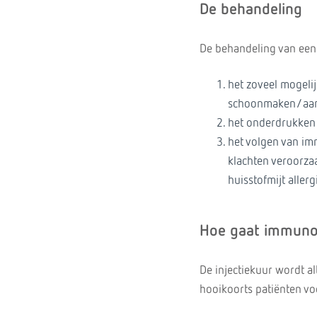
De behandeling
De behandeling van een a
het zoveel mogelij
schoonmaken/aanp
het onderdrukken 
het volgen van imm
klachten veroorzaa
huisstofmijt allerg
Hoe gaat immunot
De injectiekuur wordt alt
hooikoorts patiënten voo