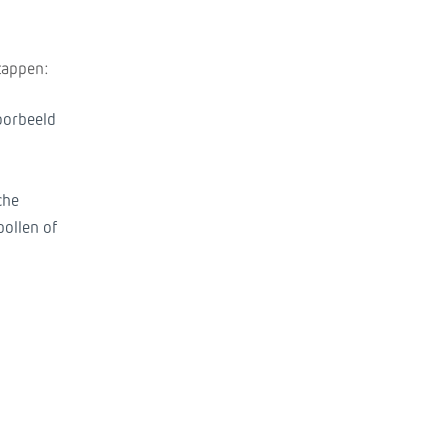
stappen:
voorbeeld
che
pollen of