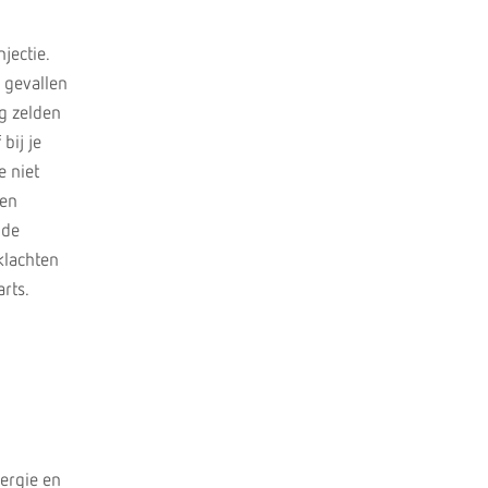
jectie.
e gevallen
g zelden
bij je
e niet
een
 de
 klachten
rts.
ergie en