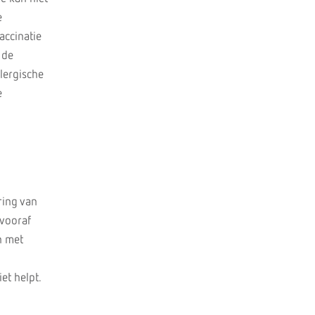
e
accinatie
 de
llergische
e
ring van
 vooraf
n met
et helpt.