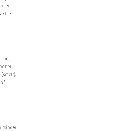
len en
akt je
ns het
or het
 (smelt).
/of
en minder