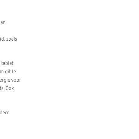
van
d, zoals
 tablet
m dit te
ergie voor
ts. Ook
ndere