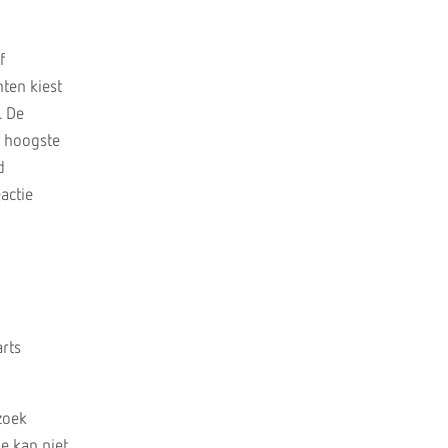
f
ten kiest
. De
e hoogste
d
actie
arts
zoek
ie kan niet