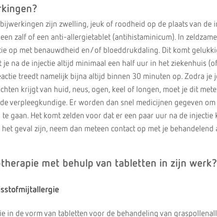
rkingen?
jwerkingen zijn zwelling, jeuk of roodheid op de plaats van de in
een zalf of een anti-allergietablet (antihistaminicum). In zeldzam
ctie op met benauwdheid en/of bloeddrukdaling. Dit komt gelukki
e na de injectie altijd minimaal een half uur in het ziekenhuis (of 
eactie treedt namelijk bijna altijd binnen 30 minuten op. Zodra je j
achten krijgt van huid, neus, ogen, keel of longen, moet je dit met
f de verpleegkundige. Er worden dan snel medicijnen gegeven om
n te gaan. Het komt zelden voor dat er een paar uur na de injectie
h het geval zijn, neem dan meteen contact op met je behandelend a
herapie met behulp van tabletten in zijn werk?
sstofmijtallergie
e in de vorm van tabletten voor de behandeling van graspollenall