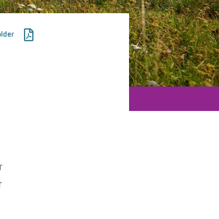
lder
r
r