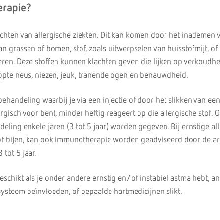
erapie?
hten van allergische ziekten. Dit kan komen door het inademen 
van grassen of bomen, stof, zoals uitwerpselen van huisstofmijt, of
eren. Deze stoffen kunnen klachten geven die lijken op verkoudhei
opte neus, niezen, jeuk, tranende ogen en benauwdheid.
handeling waarbij je via een injectie of door het slikken van een
rgisch voor bent, minder heftig reageert op die allergische stof. O
ling enkele jaren (3 tot 5 jaar) worden gegeven. Bij ernstige all
of bijen, kan ook immunotherapie worden geadviseerd door de ar
 tot 5 jaar.
eschikt als je onder andere ernstig en/of instabiel astma hebt, a
ysteem beïnvloeden, of bepaalde hartmedicijnen slikt.