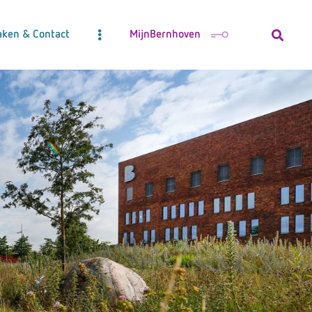
aken & Contact
MijnBernhoven