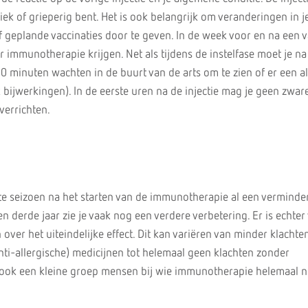
ek of grieperig bent. Het is ook belangrijk om veranderingen in j
f geplande vaccinaties door te geven. In de week voor en na een v
r immunotherapie krijgen. Net als tijdens de instelfase moet je na
 30 minuten wachten in de buurt van de arts om te zien of er een a
k bijwerkingen). In de eerste uren na de injectie mag je geen zwar
verrichten.
ste seizoen na het starten van de immunotherapie al een verminde
en derde jaar zie je vaak nog een verdere verbetering. Er is echter
over het uiteindelijke effect. Dit kan variëren van minder klachte
nti-allergische) medicijnen tot helemaal geen klachten zonder
r ook een kleine groep mensen bij wie immunotherapie helemaal ni