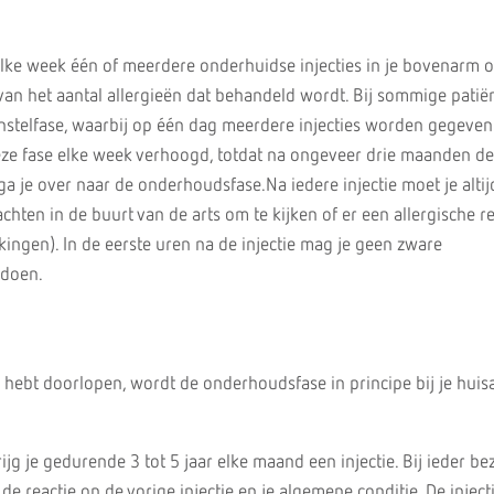
e elke week één of meerdere onderhuidse injecties in je bovenarm o
van het aantal allergieën dat behandeld wordt. Bij sommige patiën
 instelfase, waarbij op één dag meerdere injecties worden gegeven
eze fase elke week verhoogd, totdat na ongeveer drie maanden d
 ga je over naar de onderhoudsfase.Na iedere injectie moet je altij
ten in de buurt van de arts om te kijken of er een allergische re
kingen). In de eerste uren na de injectie mag je geen zware
 doen.
d hebt doorlopen, wordt de onderhoudsfase in principe bij je huis
jg je gedurende 3 tot 5 jaar elke maand een injectie. Bij ieder be
de reactie op de vorige injectie en je algemene conditie. De inject