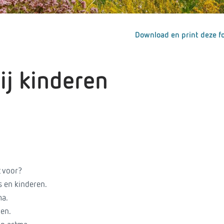
Download en print deze fo
ij kinderen
 voor?
s en kinderen.
ma.
en.