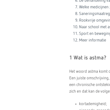
De behandeling va
Welke medicijnen z
Saneringsmaatrege
Rookvrije omgevi
Naar school met a
Sport en bewegin
Meer informatie
1 Wat is astma?
Het woord astma komt o
Een juiste omschrijving,
een chronische ontstek
zich en dat kan de volg
kortademigheid;