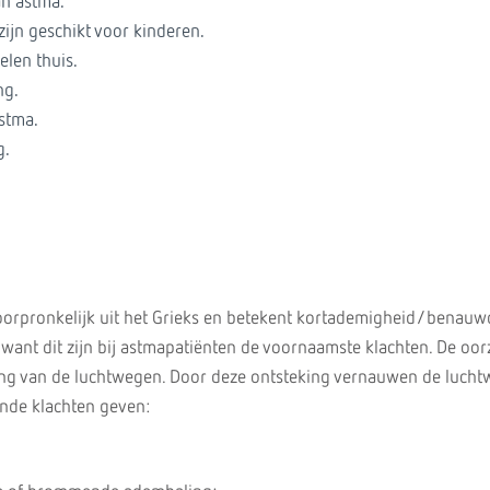
n astma.
ijn geschikt voor kinderen.
len thuis.
ng.
stma.
g.
orpronkelijk uit het Grieks en betekent kortademigheid/benauw
 want dit zijn bij astmapatiënten de voornaamste klachten. De oor
ing van de luchtwegen. Door deze ontsteking vernauwen de luch
ende klachten geven: