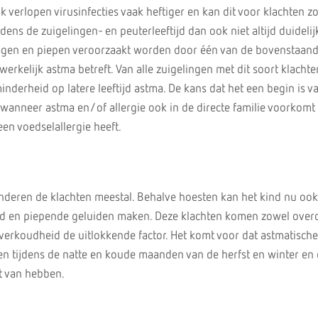
 verlopen virusinfecties vaak heftiger en kan dit voor klachten z
ijdens de zuigelingen- en peuterleeftijd dan ook niet altijd duidelij
zagen en piepen veroorzaakt worden door één van de bovenstaan
werkelijk astma betreft. Van alle zuigelingen met dit soort klachte
inderheid op latere leeftijd astma. De kans dat het een begin is v
 wanneer astma en/of allergie ook in de directe familie voorkomt 
en voedselallergie heeft.
anderen de klachten meestal. Behalve hoesten kan het kind nu ook
d en piepende geluiden maken. Deze klachten komen zowel overd
 verkoudheid de uitlokkende factor. Het komt voor dat astmatisch
 tijdens de natte en koude maanden van de herfst en winter en 
st van hebben.