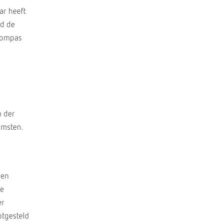
ar heeft
nd de
 kompas
p der
omsten.
een
de
er
otgesteld