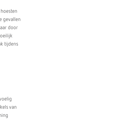
 hoesten
e gevallen
jaar door
eilijk
k tijdens
voelig
kels van
ming