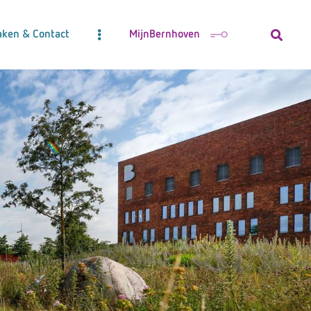
aken & Contact
MijnBernhoven