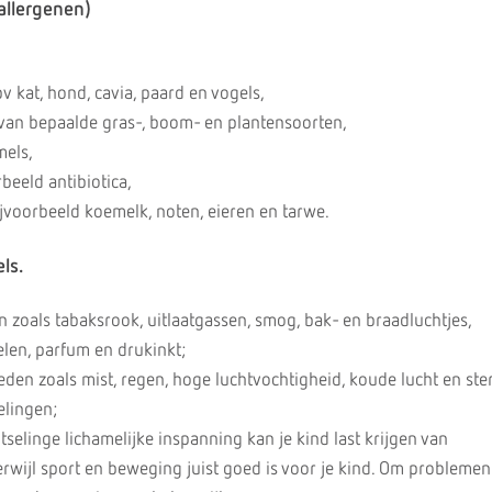
 allergenen)
bv kat, hond, cavia, paard en vogels,
) van bepaalde gras-, boom- en plantensoorten,
mels,
beeld antibiotica,
jvoorbeeld koemelk, noten, eieren en tarwe.
els.
n zoals tabaksrook, uitlaatgassen, smog, bak- en braadluchtjes,
en, parfum en drukinkt;
en zoals mist, regen, hoge luchtvochtigheid, koude lucht en ste
elingen;
tselinge lichamelijke inspanning kan je kind last krijgen van
rwijl sport en beweging juist goed is voor je kind. Om problemen