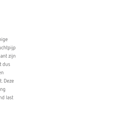
nige
uchtpijp
ant zijn
t dus
en
t. Deze
ang
nd last