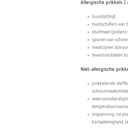
Allergische prikkels (
huisstofmijt,
huidschilfers van 
stuifmeel (pollen
sporen van schim
medicijnen bijvoor
levensmiddelen bi
Niet-allergische prikk
prikkelende stoffe
schoonmaakmiddel
weersomstandighed
temperatuurswiss
inspanning; na plo
kortademigheid, te