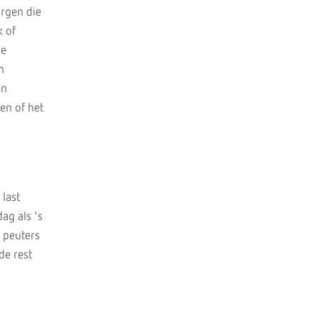
orgen die
k of
de
n
an
en of het
 last
ag als 's
e peuters
de rest