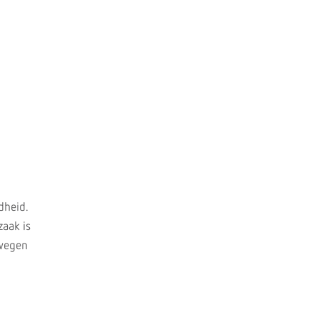
dheid.
zaak is
twegen