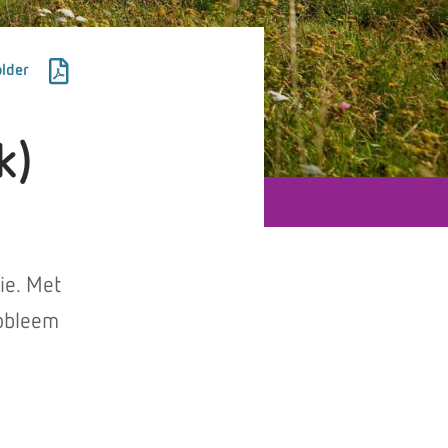
lder
k)
ie. Met
robleem