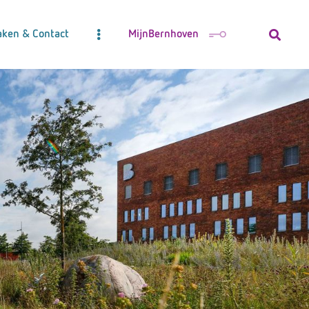
aken & Contact
MijnBernhoven