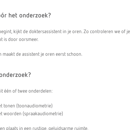
óór het onderzoek?
gint, kijkt de doktersassistent in je oren. Zo controleren we of je
t is door oorsmeer.
n maakt de assistent je oren eerst schoon.
 onderzoek?
it één of twee onderdelen:
t tonen (toonaudiometrie)
et woorden (spraakaudiometrie)
n plaats in een rustige, geluidsarme ruimte.