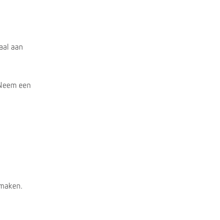
aal aan
. Neem een
 maken.