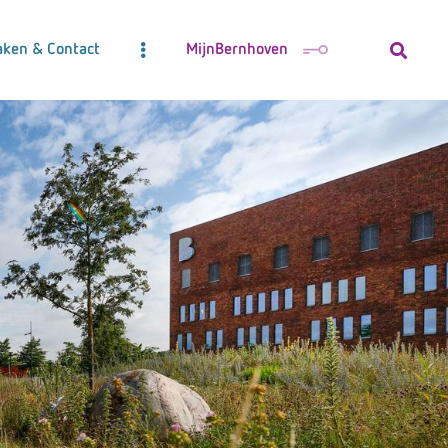
aken & Contact
MijnBernhoven