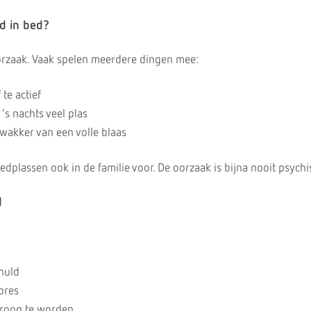
d in bed?
oorzaak. Vaak spelen meerdere dingen mee:
 te actief
’s nachts veel plas
 wakker van een volle blaas
edplassen ook in de familie voor. De oorzaak is bijna nooit psychi
d
chuld
xpres
droog te worden