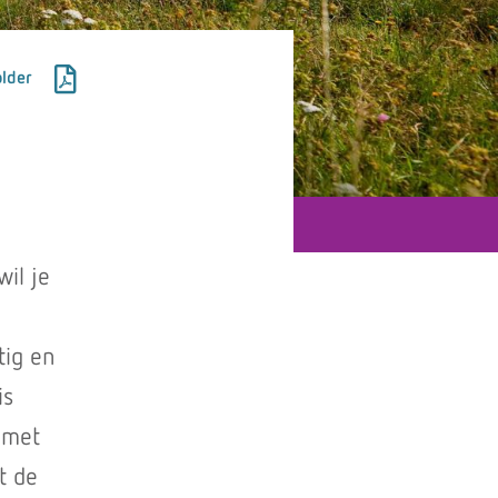
lder
il je
tig en
is
 met
t de