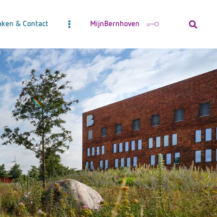
aken & Contact
MijnBernhoven