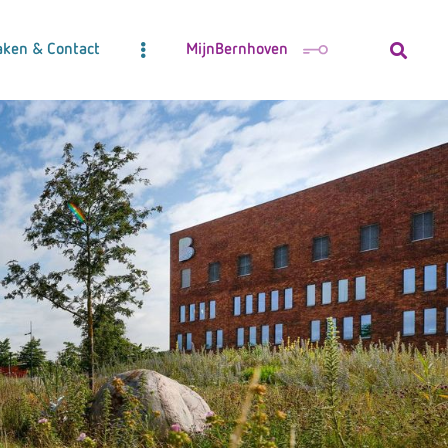
aken & Contact
MijnBernhoven