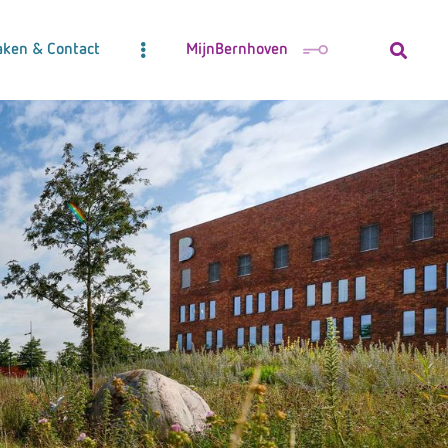
aken & Contact
MijnBernhoven