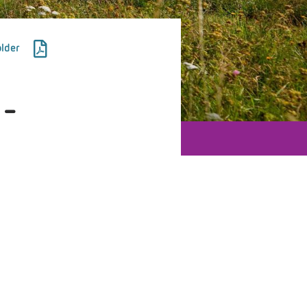
lder
 -