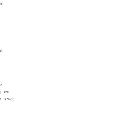
en.
 de
e
ippen.
r in weg