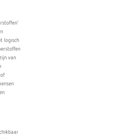
rstoffen’
en
t logisch
perstoffen
ijn van
e
 of
 mensen
gen
schikbaar