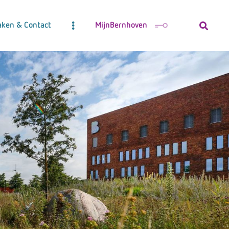
aken & Contact
MijnBernhoven