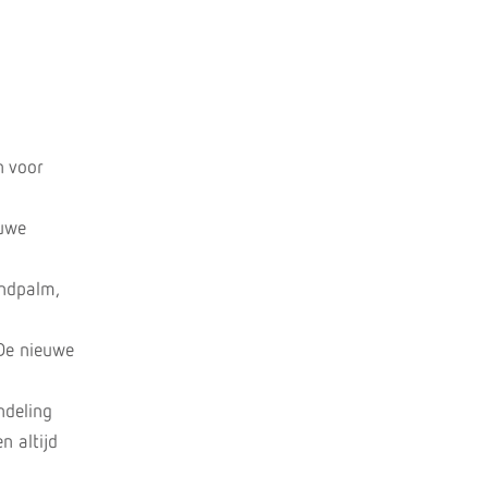
n voor
euwe
andpalm,
 De nieuwe
ndeling
n altijd