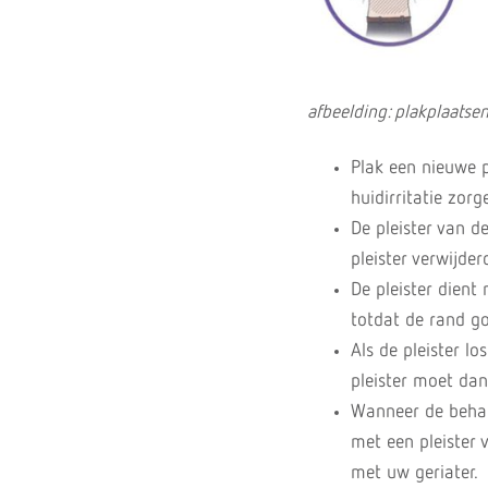
afbeelding: plakplaatsen
Plak een nieuwe p
huidirritatie zorg
De pleister van 
pleister verwijde
De pleister dien
totdat de rand go
Als de pleister l
pleister moet da
Wanneer de behan
met een pleister 
met uw geriater.