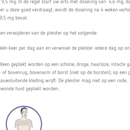
 9,5 mg. In de regel start uw arts met dosering van 4,6 mg, da
neer u deze goed verdraagt, wordt de dosering na 4 weken ver
e 9,5 mg bevat.
en verwijderen van de pleister op het volgende:
 één keer per dag aan en verwissel de pleister iedere dag op o
lleen geplakt worden op een schone, droge, haarloze, intacte 
 of bovenrug, bovenarm of borst (niet op de borsten), op een 
uwsluitende kleding wrijft. De pleister mag niet op een rode,
erwonde huid geplakt worden.