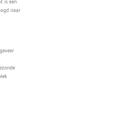
t is een
hoogd naar
ngeveer
gezonde
plek