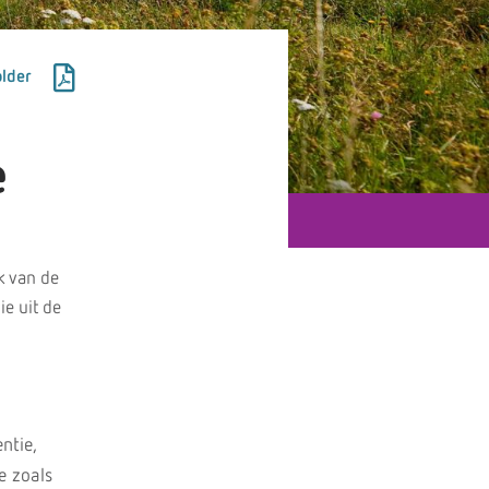
lder
e
k van de
ie uit de
ntie,
e zoals