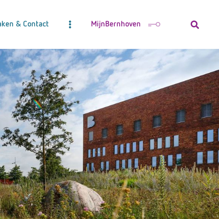
aken & Contact
MijnBernhoven