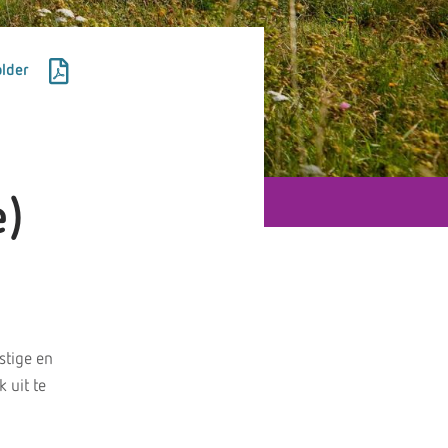
lder
e)
stige en
 uit te