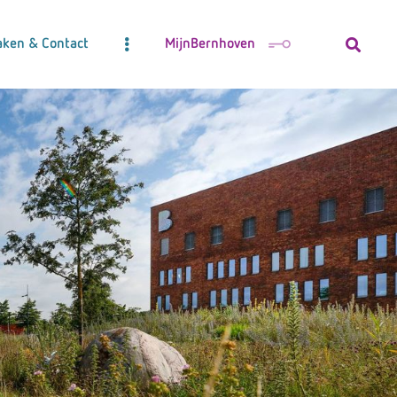
aken & Contact
MijnBernhoven