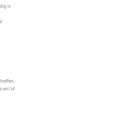
dig is
l
treffen,
us en/of