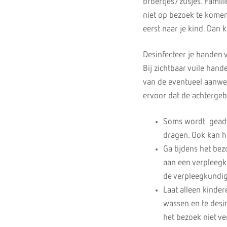
broertjes/zusjes. Famil
niet op bezoek te komen
eerst naar je kind. Dan
Desinfecteer je handen v
Bij zichtbaar vuile han
van de eventueel aanwez
ervoor dat de achterge
Soms wordt geadvi
dragen. Ook kan he
Ga tijdens het bez
aan een verpleegk
de verpleegkundig
Laat alleen kinder
wassen en te desi
het bezoek niet v