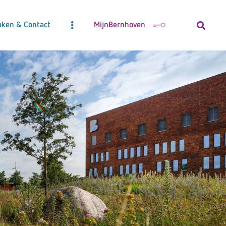
aken & Contact
MijnBernhoven