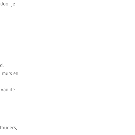
rdoor je
d.
n muts en
 van de
otouders,