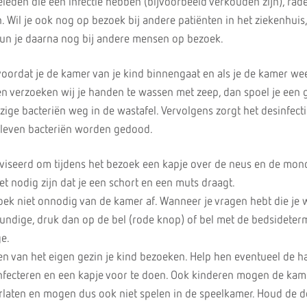
ieleden die een infectie hebben (bijvoorbeeld verkouden zijn), ra
. Wil je ook nog op bezoek bij andere patiënten in het ziekenhuis
 kun je daarna nog bij andere mensen op bezoek.
oordat je de kamer van je kind binnengaat en als je de kamer wee
den verzoeken wij je handen te wassen met zeep, dan spoel je een 
ige bacteriën weg in de wastafel. Vervolgens zorgt het desinfect
bleven bacteriën worden gedood.
seerd om tijdens het bezoek een kapje over de neus en de mond
t nodig zijn dat je een schort en een muts draagt.
oek niet onnodig van de kamer af. Wanneer je vragen hebt die je wi
undige, druk dan op de bel (rode knop) of bel met de bedsideter
e.
en van het eigen gezin je kind bezoeken. Help hen eventueel de h
nfecteren en een kapje voor te doen. Ook kinderen mogen de kame
erlaten en mogen dus ook niet spelen in de speelkamer. Houd de d