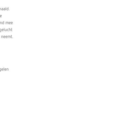
haald.
e
kind mee
gelucht
s neemt.
gelen