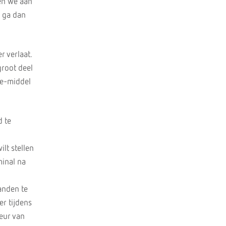
den we aan
, ga dan
r verlaat.
groot deel
ie-middel
 te
lt stellen
minal na
anden te
r tijdens
eur van