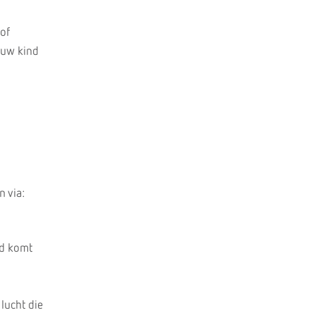
of
jouw kind
n via:
nd komt
lucht die