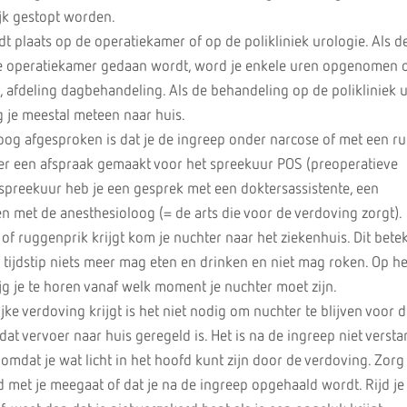
lijk gestopt worden.
dt plaats op de operatiekamer of op de polikliniek urologie. Als d
e operatiekamer gedaan wordt, word je enkele uren opgenomen 
 afdeling dagbehandeling. Als de behandeling op de polikliniek 
je meestal meteen naar huis.
loog afgesproken is dat je de ingreep onder narcose of met een r
er een afspraak gemaakt voor het spreekuur POS (preoperatieve
 spreekuur heb je een gesprek met een doktersassistente, een
n met de anesthesioloog (= de arts die voor de verdoving zorgt).
 of ruggenprik krijgt kom je nuchter naar het ziekenhuis. Dit betek
tijdstip niets meer mag eten en drinken en niet mag roken. Op he
g je te horen vanaf welk moment je nuchter moet zijn.
ijke verdoving krijgt is het niet nodig om nuchter te blijven voor 
dat vervoer naar huis geregeld is. Het is na de ingreep niet verst
n, omdat je wat licht in het hoofd kunt zijn door de verdoving. Zorg
 met je meegaat of dat je na de ingreep opgehaald wordt. Rijd je