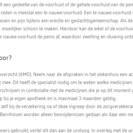
dt een gedeelte van de voorhuid of de gehele voorhuid van de pen
e reden is meestal een te nauwe voorhuid. Een te nauwe voorhuid 
lassen en pijn tijdens een erectie en geslachtsgemeenschap. Als d
k moeilijker schoon te maken. Hierdoor kan de eikel of de voorhu
e nauwe voorhuid de penis af, waardoor zwelling en stuwing onts
voor?
overzicht (AMO). Neem naar de afspraken in het ziekenhuis een ac
 mee. Dit heeft de specialist nodig om te weten welke medicijnen 
rschrijven in combinatie met de medicijnen die je op dit moment 
p bij je eigen apotheek en is maximaal 3 maanden geldig.
zelf bij de verzekering na of deze ingreep door de zorgverzekera
 Bernhoven worden alleen besnijdenissen gedaan als daar een m
ners gebruikt, vertel dit dan aan de uroloog. In overleg met de u