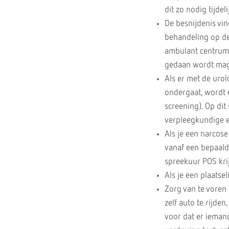
dit zo nodig tijde
De besnijdenis vin
behandeling op d
ambulant centrum,
gedaan wordt mag 
Als er met de uro
ondergaat, wordt 
screening). Op dit
verpleegkundige e
Als je een narcose
vanaf een bepaald 
spreekuur POS krij
Als je een plaatsel
Zorg van te voren 
zelf auto te rijde
voor dat er iemand