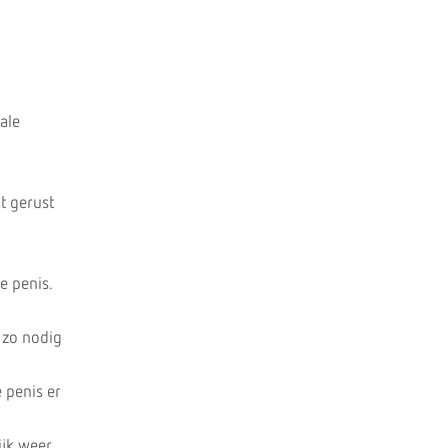
ale
t gerust
e penis.
 zo nodig
 penis er
jk weer.