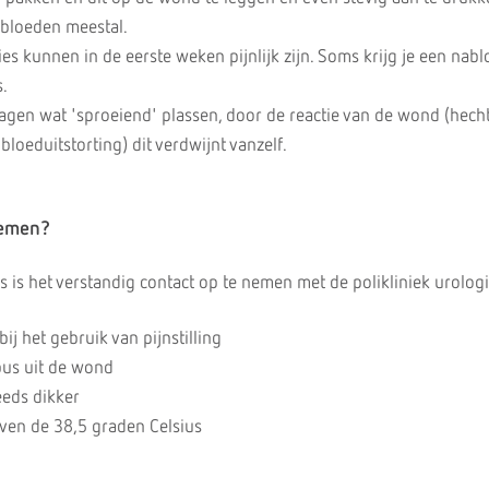
 bloeden meestal.
ties kunnen in de eerste weken pijnlijk zijn. Soms krijg je een nab
s.
dagen wat 'sproeiend' plassen, door de reactie van de wond (hech
loeduitstorting) dit verdwijnt vanzelf.
lemen?
s is het verstandig contact op te nemen met de polikliniek urologi
ij het gebruik van pijnstilling
pus uit de wond
eeds dikker
oven de 38,5 graden Celsius