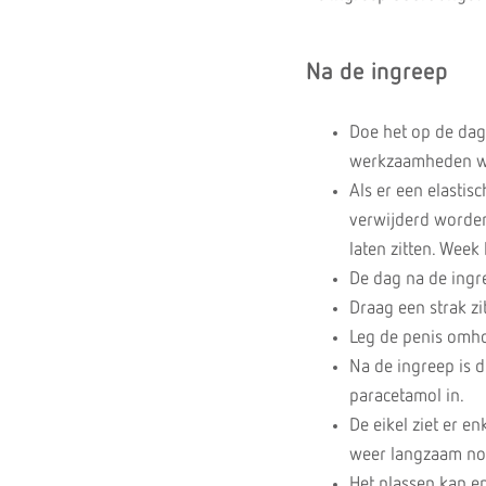
Na de ingreep
Doe het op de dag
werkzaamheden we
Als er een elastis
verwijderd worden.
laten zitten. Week
De dag na de ingr
Draag een strak z
Leg de penis omho
Na de ingreep is d
paracetamol in.
De eikel ziet er e
weer langzaam nor
Het plassen kan en