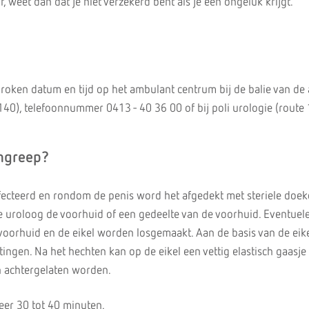
f, weet dan dat je niet verzekerd bent als je een ongeluk krijgt.
proken datum en tijd op het ambulant centrum bij de balie van de 
40), telefoonnummer 0413 - 40 36 00 of bij poli urologie (route
ingreep?
ecteerd en rondom de penis word het afgedekt met steriele doek
e uroloog de voorhuid of een gedeelte van de voorhuid. Eventuel
voorhuid en de eikel worden losgemaakt. Aan de basis van de ei
ngen. Na het hechten kan op de eikel een vettig elastisch gaasje
 achtergelaten worden.
eer 30 tot 40 minuten.