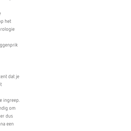
e
op het
urologie
uggenprik
ent dat je
t
de ingreep.
andig om
 er dus
 na een