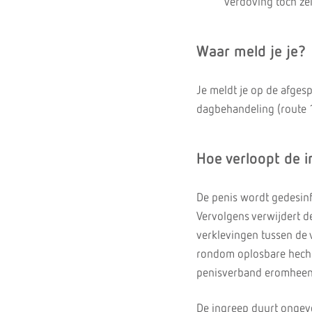
verdoving toch zel
Waar meld je je?
Je meldt je op de afges
dagbehandeling (route 1
Hoe verloopt de 
De penis wordt gedesinf
Vervolgens verwijdert d
verklevingen tussen de 
rondom oplosbare hechti
penisverband eromheen
De ingreep duurt ongev