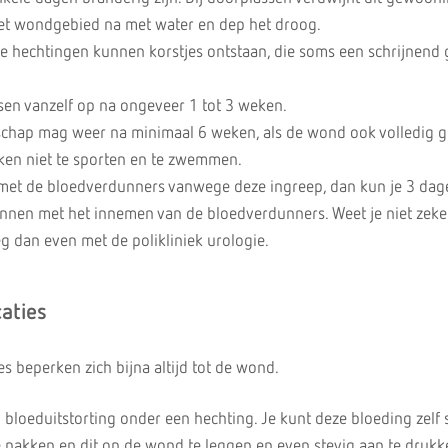
et wondgebied na met water en dep het droog.
de hechtingen kunnen korstjes ontstaan, die soms een schrijnend 
sen vanzelf op na ongeveer 1 tot 3 weken.
hap mag weer na minimaal 6 weken, als de wond ook volledig g
eken niet te sporten en te zwemmen.
met de bloedverdunners vanwege deze ingreep, dan kun je 3 dag
nnen met het innemen van de bloedverdunners. Weet je niet zeker
g dan even met de polikliniek urologie.
aties
s beperken zich bijna altijd tot de wond.
 bloeduitstorting onder een hechting. Je kunt deze bloeding zelf
e pakken en dit op de wond te leggen en even stevig aan te drukk