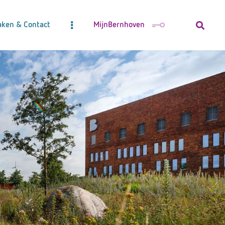
aken & Contact
MijnBernhoven