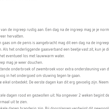
 van de ingreep rustig aan. Een dag na de ingreep mag je je norm
er hervatten.
ch gaas om de penis is aangebracht mag dit een dag na de ingreep
 Als het onderliggende gaasverband een beetje vast zit, kun je di
 het eventueel los met lauwwarm water.
eep mag je weer douchen.
ittende onderbroek of zwembroek voor extra ondersteuning van d
og in het ondergoed om stuwing tegen te gaan.
e eikel onbedekt. De eerste dagen kan dit erg gevoelig zijn. Neem
nkele dagen rood en gezwollen uit. Na ongeveer 2 weken begint de
maal uit te zien.
kele dagen branderig zijn. Bij doorplassen verdwijnt dit gewoonli