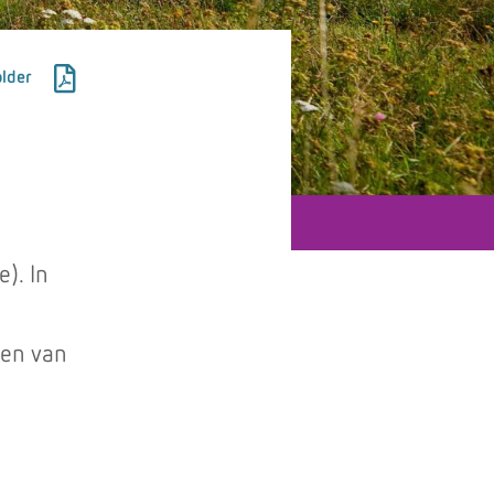
lder
e). In
gen van