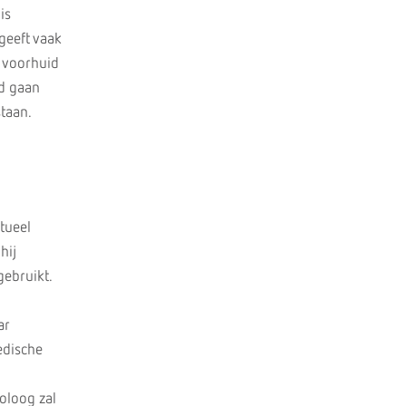
is
geeft vaak
e voorhuid
id gaan
taan.
tueel
hij
gebruikt.
ar
edische
roloog zal