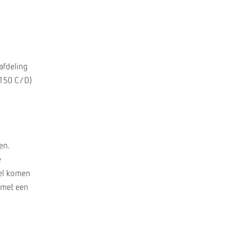
afdeling
 150 C/D)
en.
e
kel komen
 met een