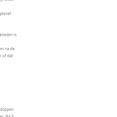
gevoel
enezen is.
en na de
 of dat
 stoppen
en. Na 5