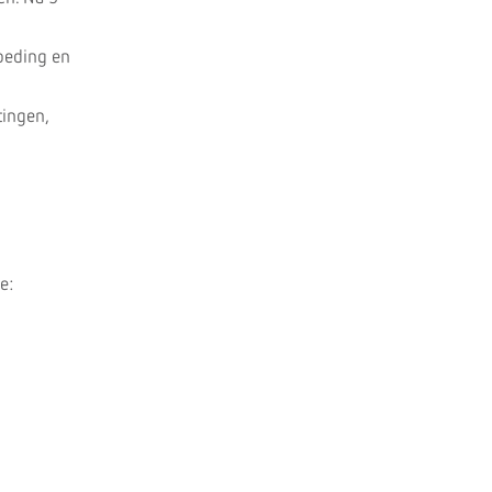
loeding en
tingen,
e: