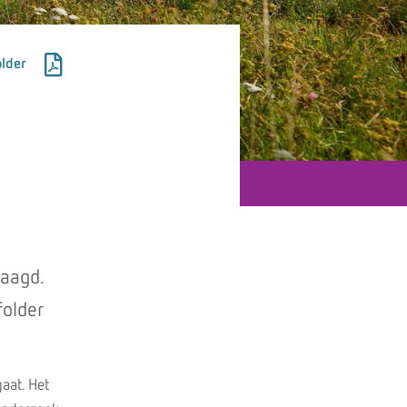
lder
raagd.
folder
aat. Het