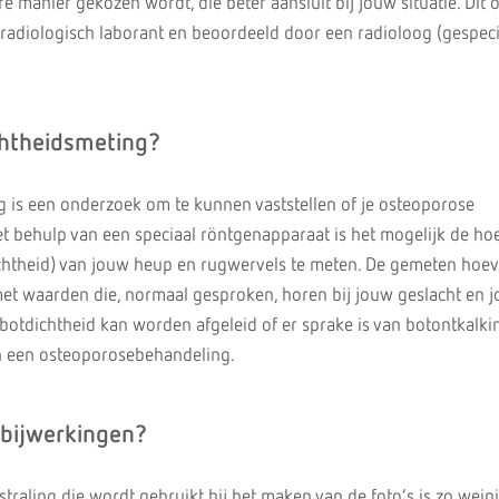
re manier gekozen wordt, die beter aansluit bij jouw situatie. Dit
adiologisch laborant en beoordeeld door een radioloog (gespeci
chtheidsmeting?
 is een onderzoek om te kunnen vaststellen of je osteoporose
et behulp van een speciaal röntgenapparaat is het mogelijk de ho
ichtheid) van jouw heup en rugwervels te meten. De gemeten hoe
et waarden die, normaal gesproken, horen bij jouw geslacht en 
n botdichtheid kan worden afgeleid of er sprake is van botontkalki
an een osteoporosebehandeling.
n bijwerkingen?
raling die wordt gebruikt bij het maken van de foto’s is zo wein