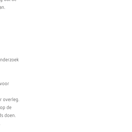
an.
onderzoek
 voor
r overleg.
 op de
ds doen.
.