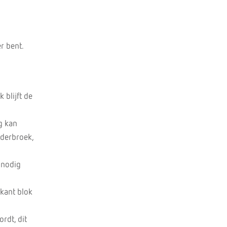
r bent.
 blijft de
g kan
nderbroek,
 nodig
rkant blok
rdt, dit