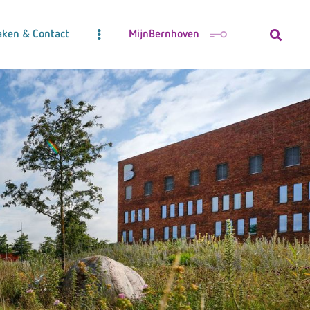
aken & Contact
MijnBernhoven