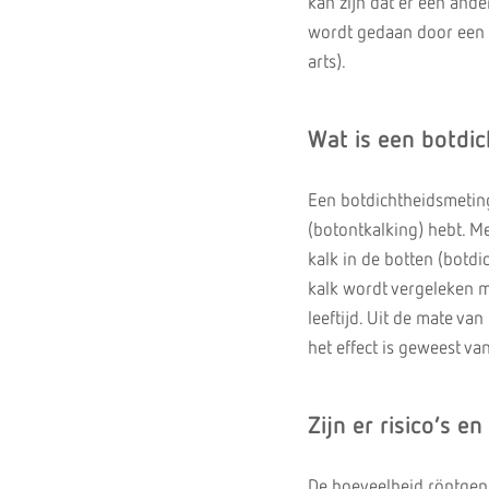
kan zijn dat er een ande
wordt gedaan door een r
arts).
Wat is een botdi
Een botdichtheidsmeting
(botontkalking) hebt. M
kalk in de botten (botd
kalk wordt vergeleken m
leeftijd. Uit de mate va
het effect is geweest v
Zijn er risico’s e
De hoeveelheid röntgenst