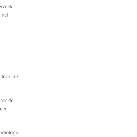
erzoek.
n met
 deze link
naar de
 een
adiologie.