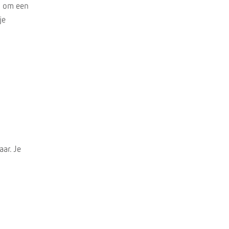
n om een
je
ar. Je