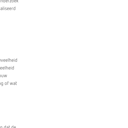
 onderzoek
aliseerd
eveelheid
veelheid
jouw
ng of wat
ig dat de