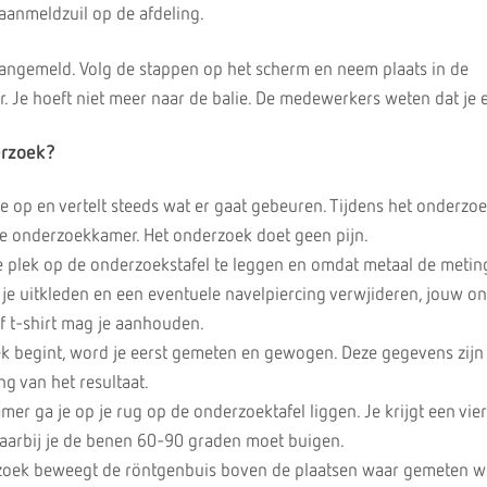
aanmeldzuil op de afdeling.
angemeld. Volg de stappen op het scherm en neem plaats in de
Je hoeft niet meer naar de balie. De medewerkers weten dat je e
erzoek?
je op en vertelt steeds wat er gaat gebeuren. Tijdens het onderzoek
 de onderzoekkamer. Het onderzoek doet geen pijn.
 plek op de onderzoekstafel te leggen en omdat metaal de metin
 je uitkleden en een eventuele navelpiercing verwjideren, jouw o
 t-shirt mag je aanhouden.
k begint, word je eerst gemeten en gewogen. Deze gegevens zijn
g van het resultaat.
er ga je op je rug op de onderzoektafel liggen. Je krijgt een vie
arbij je de benen 60-90 graden moet buigen.
zoek beweegt de röntgenbuis boven de plaatsen waar gemeten wo