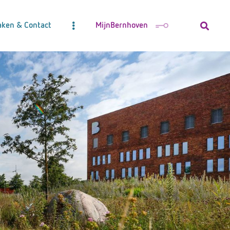
aken & Contact
MijnBernhoven