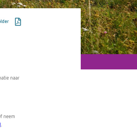
lder
atie naar
Of neem
l
.