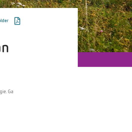
lder
an
gie. Ga