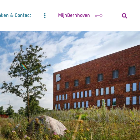
aken & Contact
MijnBernhoven