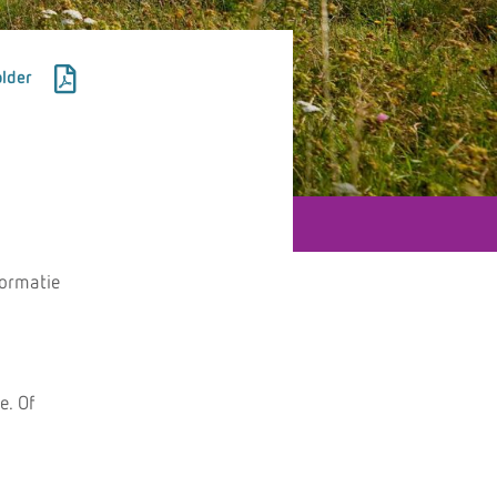
lder
formatie
e. Of