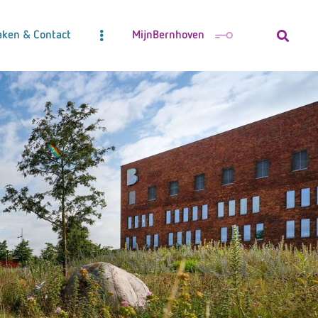
aken & Contact
MijnBernhoven