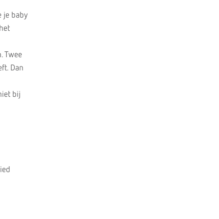
 je baby
het
n. Twee
eft. Dan
iet bij
ied