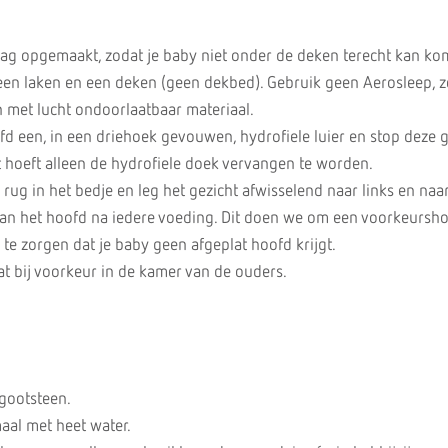
aag opgemaakt, zodat je baby niet onder de deken terecht kan ko
en laken en een deken (geen dekbed). Gebruik geen Aerosleep, zei
met lucht ondoorlaatbaar materiaal.
d een, in een driehoek gevouwen, hydrofiele luier en stop deze g
t hoeft alleen de hydrofiele doek vervangen te worden.
rug in het bedje en leg het gezicht afwisselend naar links en naar
 van het hoofd na iedere voeding. Dit doen we om een voorkeursh
e zorgen dat je baby geen afgeplat hoofd krijgt.
t bij voorkeur in de kamer van de ouders.
 gootsteen.
aal met heet water.