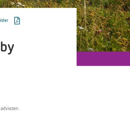
lder
aby
 adviezen.