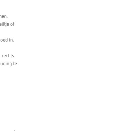
men.
ltje of
oed in.
 rechts.
ouding te