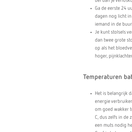
bel dan je verlosk
Ga de eerste 24 uu
dagen nog licht in 
iemand in de buurt
Je kunt stolsels ve
dan twee grote sto
op als het bloedve
hoger, pijnklachte
Temperaturen ba
Het is belangrijk 
energie verbruike
om goed wakker te
C, dus zelfs in d
een muts nodig he