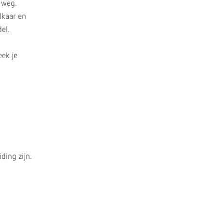
e weg.
lkaar en
el.
eek je
ding zijn.