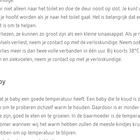
undige.
r niet alleen naar het toilet en doe de deur nooit op slot. Je kunt 
je hoofd worden als je naar het toilet gaat. Het is belangrijk dat 
 is om te helpen.
rliezen, ze kunnen zo groot zijn als een kleine sinaasappel. Als je
lsels verliest, neem je contact op met de verloskundige. Neem oo
rlies meer is dan twee volle verbanden in één uur. Bij koorts 38°C
n en ziekvoelen, neem je contact op met je verloskundige.
by
dat je baby een goede temperatuur heeft. Een baby die te koud is z
n om te proberen zichzelf warm te houden. Daardoor is er minder
 zijn, goed te eten en te groeien. In de baarmoeder is de temper
e zomer wanneer wij het warm hebben zullen de meeste kindjes kru
bben om op temperatuur te blijven.