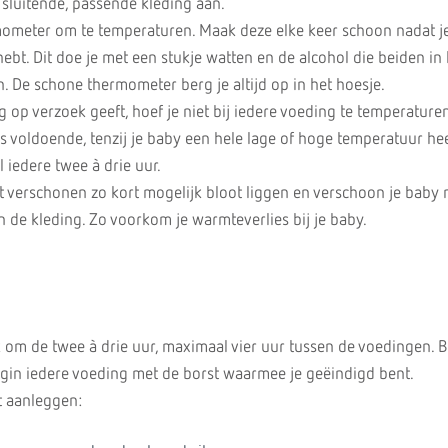
 sluitende, passende kleding aan.
ometer om te temperaturen. Maak deze elke keer schoon nadat je
bt. Dit doe je met een stukje watten en de alcohol die beiden in 
. De schone thermometer berg je altijd op in het hoesje.
g op verzoek geeft, hoef je niet bij iedere voeding te temperature
is voldoende, tenzij je baby een hele lage of hoge temperatuur he
 iedere twee à drie uur.
et verschonen zo kort mogelijk bloot liggen en verschoon je baby n
 in de kleding. Zo voorkom je warmteverlies bij je baby.
 om de twee à drie uur, maximaal vier uur tussen de voedingen. B
gin iedere voeding met de borst waarmee je geëindigd bent.
t aanleggen: