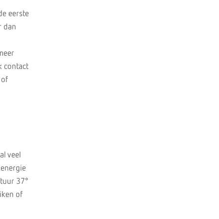
de eerste
er dan
 meer
k contact
 of
al veel
 energie
atuur 37°
iken of