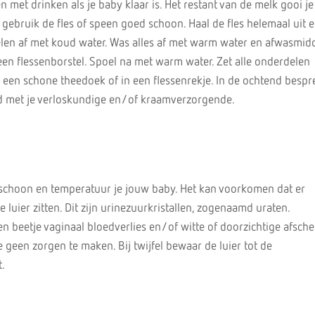
n met drinken als je baby klaar is. Het restant van de melk gooi j
 gebruik de fles of speen goed schoon. Haal de fles helemaal uit e
elen af met koud water. Was alles af met warm water en afwasmidd
en flessenborstel. Spoel na met warm water. Zet alle onderdelen
een schone theedoek of in een flessenrekje. In de ochtend bespr
d met je verloskundige en/of kraamverzorgende.
rschoon en temperatuur je jouw baby. Het kan voorkomen dat er
e luier zitten. Dit zijn urinezuurkristallen, zogenaamd uraten.
en beetje vaginaal bloedverlies en/of witte of doorzichtige afschei
je geen zorgen te maken. Bij twijfel bewaar de luier tot de
.