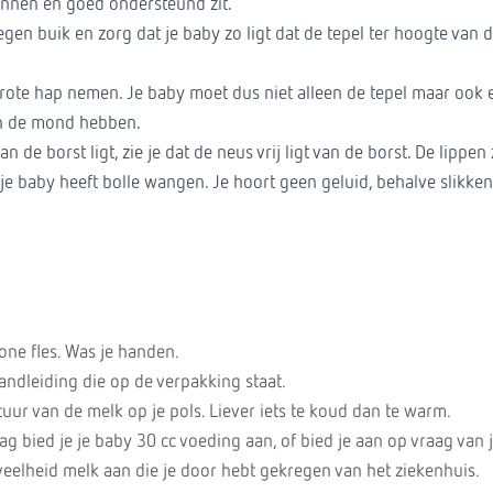
annen en goed ondersteund zit.
egen buik en zorg dat je baby zo ligt dat de tepel ter hoogte van 
.
grote hap nemen. Je baby moet dus niet alleen de tepel maar ook 
in de mond hebben.
n de borst ligt, zie je dat de neus vrij ligt van de borst. De lippen 
je baby heeft bolle wangen. Je hoort geen geluid, behalve slikke
one fles. Was je handen.
andleiding die op de verpakking staat.
ur van de melk op je pols. Liever iets te koud dan te warm.
g bied je je baby 30 cc voeding aan, of bied je aan op vraag van 
veelheid melk aan die je door hebt gekregen van het ziekenhuis.