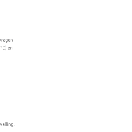
 vragen
 °C) en
valling,