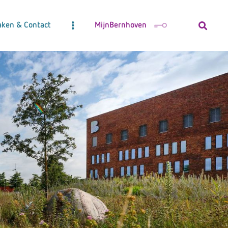
aken & Contact
MijnBernhoven