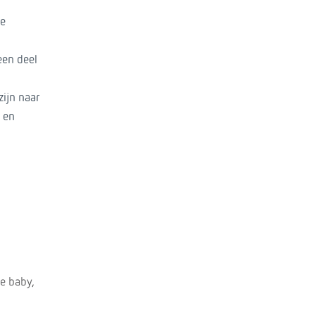
de
een deel
zijn naar
n en
je baby,