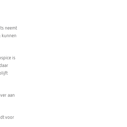
arts neemt
rg kunnen
ospice is
 daar
ijft
over aan
ldt voor