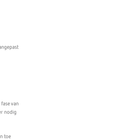
aangepast
 fase van
er nodig
n toe