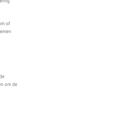
einig
um of
ademen
nde
pen om de