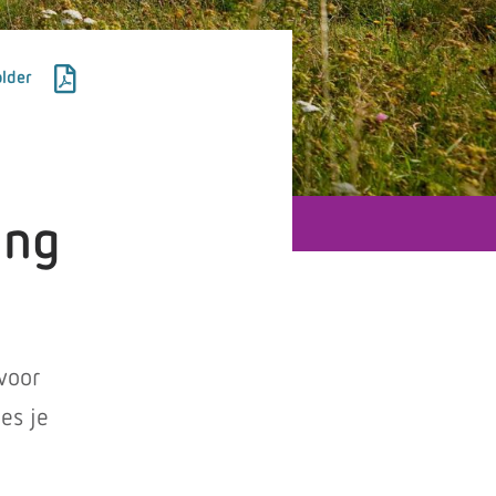
lder
ing
voor
es je