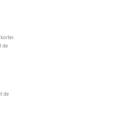
korter.
l de
t de
n