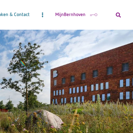
aken & Contact
MijnBernhoven