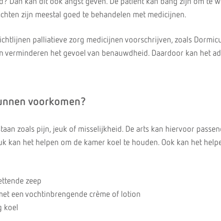
? Dan kan dit ook angst geven. De patiënt kan bang zijn om te w
lachten zijn meestal goed te behandelen met medicijnen.
ichtlijnen palliatieve zorg medicijnen voorschrijven, zoals Dormic
en verminderen het gevoel van benauwdheid. Daardoor kan het 
kunnen voorkomen?
aan zoals pijn, jeuk of misselijkheid. De arts kan hiervoor passe
euk kan het helpen om de kamer koel te houden. Ook kan het hel
ettende zeep
met een vochtinbrengende crème of lotion
 koel