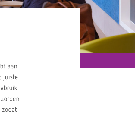
ebt aan
 juiste
gebruik
 zorgen
t zodat