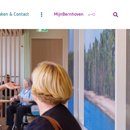
aken & Contact
MijnBernhoven