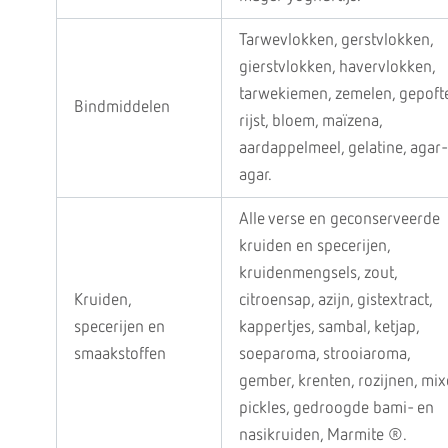
Tarwevlokken, gerstvlokken,
gierstvlokken, havervlokken,
tarwekiemen, zemelen, gepoft
Bindmiddelen
rijst, bloem, maïzena,
aardappelmeel, gelatine, agar-
agar.
Alle verse en geconserveerde
kruiden en specerijen,
kruidenmengsels, zout,
Kruiden,
citroensap, azijn, gistextract,
specerijen en
kappertjes, sambal, ketjap,
smaakstoffen
soeparoma, strooiaroma,
gember, krenten, rozijnen, mi
pickles, gedroogde bami- en
nasikruiden, Marmite ®.