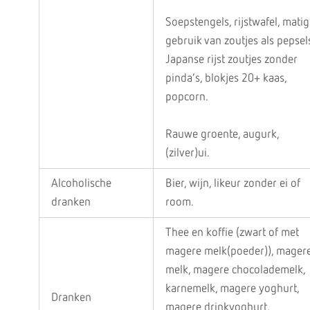
Soepstengels, rijstwafel, matig
gebruik van zoutjes als pepsels
Japanse rijst zoutjes zonder
pinda’s, blokjes 20+ kaas,
popcorn.
Rauwe groente, augurk,
(zilver)ui.
Alcoholische
Bier, wijn, likeur zonder ei of
dranken
room.
Thee en koffie (zwart of met
magere melk(poeder)), mager
melk, magere chocolademelk,
karnemelk, magere yoghurt,
Dranken
magere drinkyoghurt,