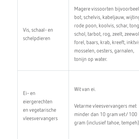
Magere vissoorten bijvoorbee
bot, schelvis, kabeljauw, wijtin
rode poon, koolvis, schar, tong
Vis, schaal- en
schol, tarbot, rog, zeelt, zeewol
schelpdieren
forel, baars, krab, kreeft, inktvi
mosselen, oesters, garnalen,
tonijn op water.
Wit van ei.
Ei- en
eiergerechten
Vetarme vleesvervangers met
en vegetarische
minder dan 10 gram vet/ 100
vleesvervangers
gram (inclusief tahoe, tempeh)