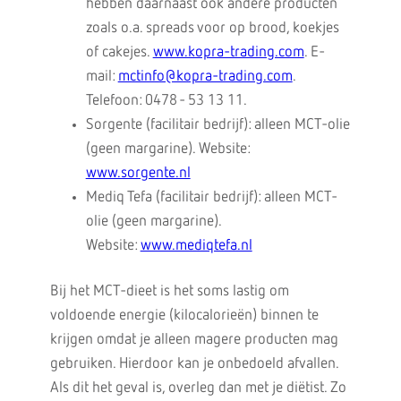
hebben daarnaast ook andere producten
zoals o.a. spreads voor op brood, koekjes
of cakejes.
www.kopra-trading.com
. E-
mail:
mctinfo@kopra-trading.com
.
Telefoon: 0478 - 53 13 11.
Sorgente (facilitair bedrijf): alleen MCT-olie
(geen margarine). Website:
www.sorgente.nl
Mediq Tefa (facilitair bedrijf): alleen MCT-
olie (geen margarine).
Website:
www.mediqtefa.nl
Bij het MCT-dieet is het soms lastig om
voldoende energie (kilocalorieën) binnen te
krijgen omdat je alleen magere producten mag
gebruiken. Hierdoor kan je onbedoeld afvallen.
Als dit het geval is, overleg dan met je diëtist. Zo