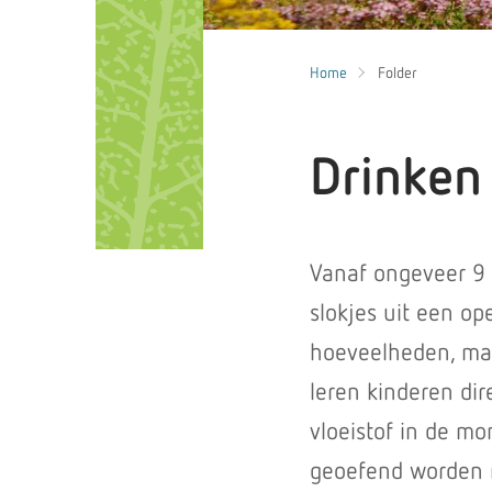
Home
Folder
Drinken
Vanaf ongeveer 9 
slokjes uit een op
hoeveelheden, maa
leren kinderen dir
vloeistof in de m
geoefend worden m