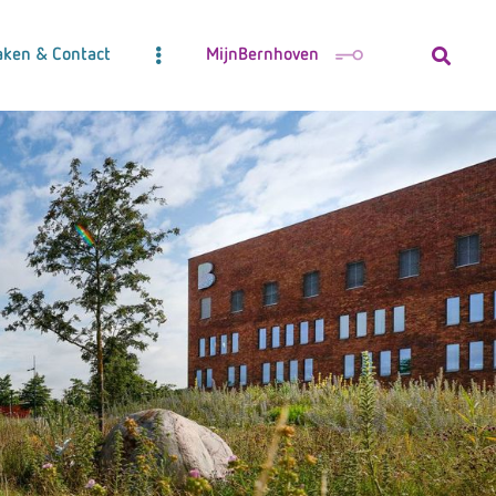
aken & Contact
MijnBernhoven