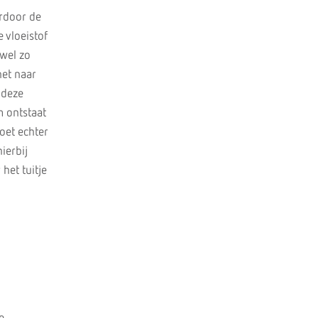
ardoor de
e vloeistof
 wel zo
het naar
 deze
m ontstaat
moet echter
ierbij
het tuitje