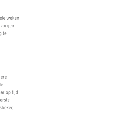
kele weken
 zorgen
g te
dere
de
r op tijd
erste
sbeker,