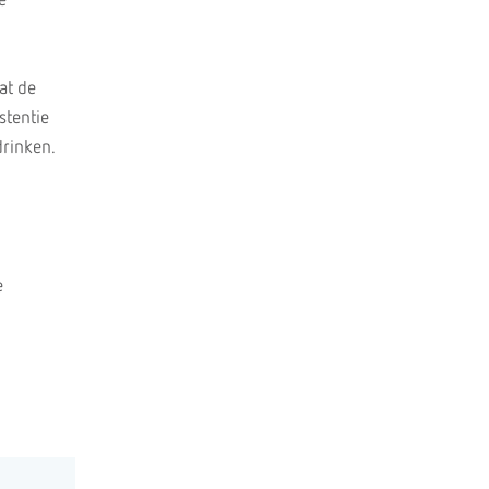
e
at de
stentie
drinken.
e