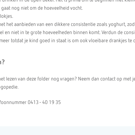
drinken in de open beker. Het is prima om te beginnen met klein
 gaat nog niet om de hoeveelheid vocht.
lokjes.
et het aanbieden van een dikkere consistentie zoals yoghurt, zod
snel en niet in te grote hoeveelheden binnen komt. Verdun de consi
meer totdat je kind goed in staat is om ook vloeibare drankjes te 
n?
a het lezen van deze folder nog vragen? Neem dan contact op met j
ogopedie.
lefoonnummer 0413 - 40 19 35