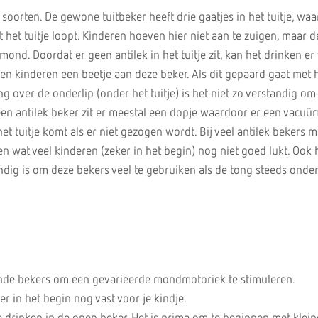
le soorten. De gewone tuitbeker heeft drie gaatjes in het tuitje, wa
t het tuitje loopt. Kinderen hoeven hier niet aan te zuigen, maar d
mond. Doordat er geen antilek in het tuitje zit, kan het drinken er
len kinderen een beetje aan deze beker. Als dit gepaard gaat met 
 over de onderlip (onder het tuitje) is het niet zo verstandig om
 een antilek beker zit er meestal een dopje waardoor er een vacuü
het tuitje komt als er niet gezogen wordt. Bij veel antilek bekers 
 wat veel kinderen (zeker in het begin) nog niet goed lukt. Ook h
andig is om deze bekers veel te gebruiken als de tong steeds onder 
nde bekers om een gevarieerde mondmotoriek te stimuleren.
 in het begin nog vast voor je kindje.