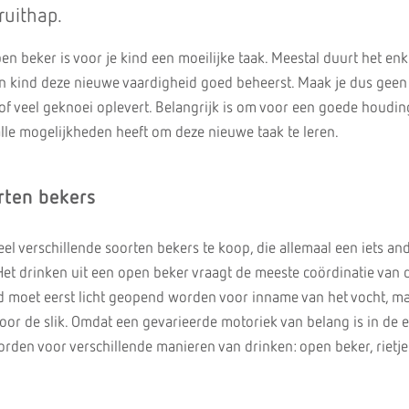
ruithap.
en beker is voor je kind een moeilijke taak. Meestal duurt het en
n kind deze nieuwe vaardigheid goed beheerst. Maak je dus geen
 of veel geknoei oplevert. Belangrijk is om voor een goede houdin
alle mogelijkheden heeft om deze nieuwe taak te leren.
rten bekers
 veel verschillende soorten bekers te koop, die allemaal een iets an
t drinken uit een open beker vraagt de meeste coördinatie van 
moet eerst licht geopend worden voor inname van het vocht, maa
or de slik. Omdat een gevarieerde motoriek van belang is in de e
orden voor verschillende manieren van drinken: open beker, rietje