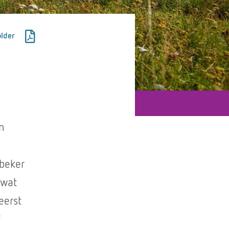
lder
n
 beker
 wat
eerst
f