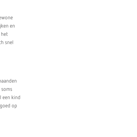
gewone
ijken en
 het
ch snel
 maanden
h soms
l een kind
 goed op