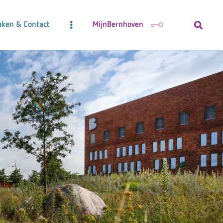
aken & Contact
MijnBernhoven