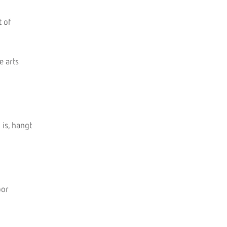
 of
e arts
is, hangt
oor