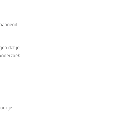
spannend
gen dat je
 onderzoek
voor je