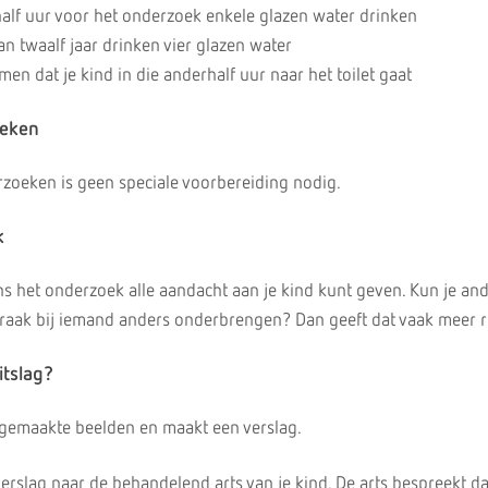
half uur voor het onderzoek enkele glazen water drinken
n twaalf jaar drinken vier glazen water
en dat je kind in die anderhalf uur naar het toilet gaat
oeken
zoeken is geen speciale voorbereiding nodig.
k
jdens het onderzoek alle aandacht aan je kind kunt geven. Kun je an
praak bij iemand anders onderbrengen? Dan geeft dat vaak meer r
itslag?
 gemaakte beelden en maakt een verslag.
verslag naar de behandelend arts van je kind. De arts bespreekt d