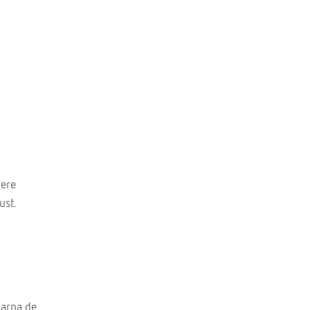
dere
ust.
aarna de