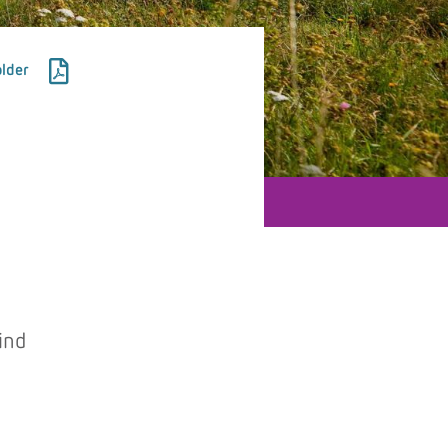
lder
ind