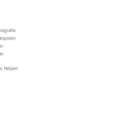
hografie
gespoten.
po-
ar.
is. Helpen