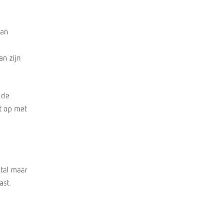
dan
an zijn
 de
ct op met
stal maar
ast.