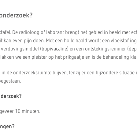
 onderzoek?
tafel. De radioloog of laborant brengt het gebied in beeld met ec
Dit kan even pijn doen. Met een holle naald wordt een vloeistof in
en verdovingsmiddel (bupivacaïne) en een ontstekingsremmer (de
plakken we een pleister op het prikgaatje en is de behandeling kla
in de onderzoeksruimte blijven, tenzij er een bijzondere situatie 
oegestaan.
nderzoek?
geveer 10 minuten.
kingen?