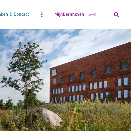
aken & Contact
MijnBernhoven