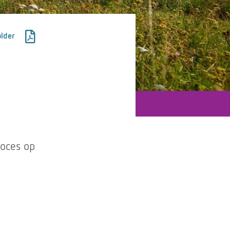
lder
roces op