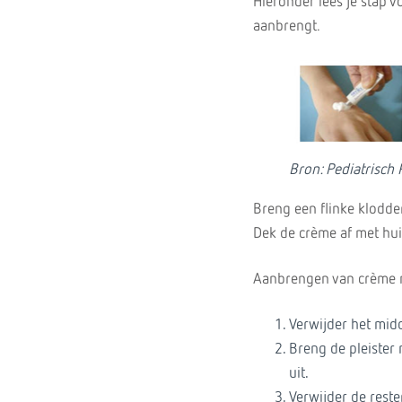
Hieronder lees je stap 
aanbrengt.
Bron: Pediatrisch
Breng een flinke klodde
Dek de crème af met huis
Aanbrengen van crème m
Verwijder het midd
Breng de pleister
uit.
Verwijder de reste