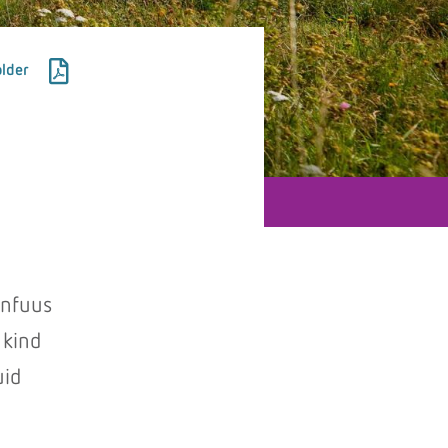
lder
infuus
 kind
uid