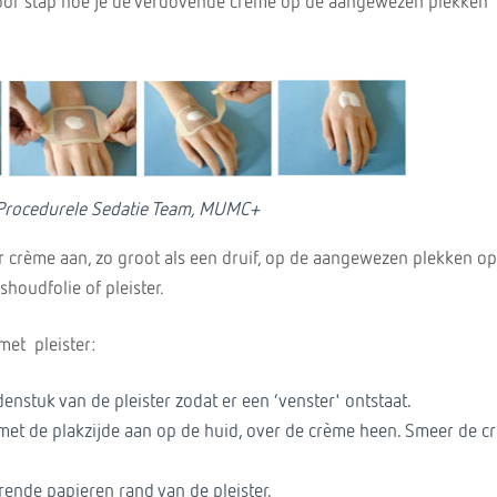
voor stap hoe je de verdovende crème op de aangewezen plekken
 Procedurele Sedatie Team, MUMC+
r crème aan, zo groot als een druif, op de aangewezen plekken op
houdfolie of pleister.
et pleister:
enstuk van de pleister zodat er een ‘venster' ontstaat.
 met de plakzijde aan op de huid, over de crème heen. Smeer de c
rende papieren rand van de pleister.