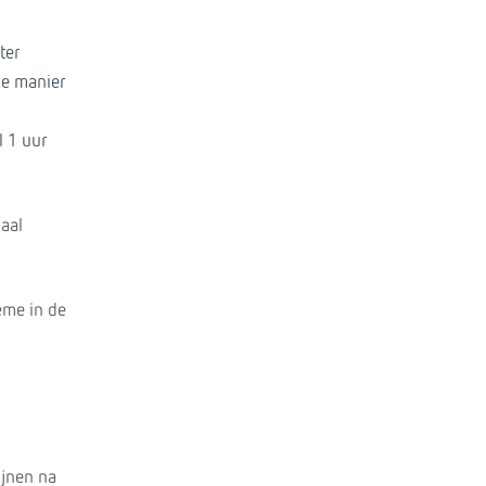
ter
de manier
l 1 uur
aal
ème in de
ijnen na