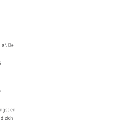
 af. De
g
?
angst en
nd zich