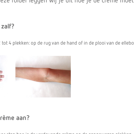
deze folder leggen wij je uit hoe je de crème moet
zalf?
tot 4 plekken: op de rug van de hand of in de plooi van de elleb
crème aan?