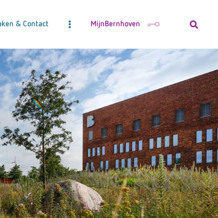
aken & Contact
MijnBernhoven