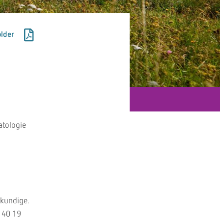
lder
atologie
gkundige.
 40 19