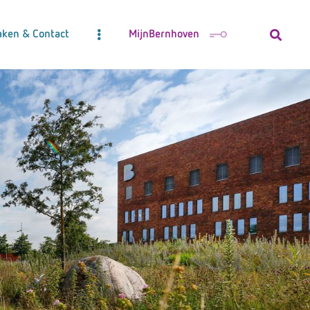
aken & Contact
MijnBernhoven