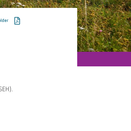
lder
SEH).