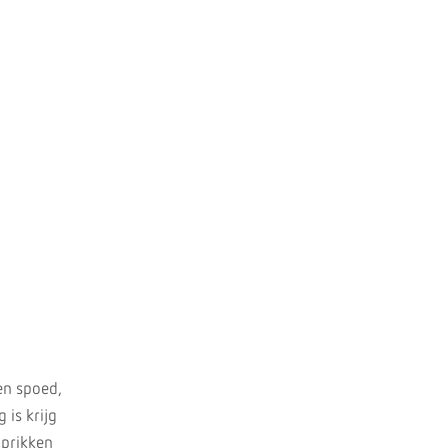
en spoed,
 is krijg
dprikken