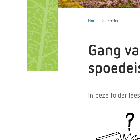
Home
Folder
Gang va
spoedei
In deze folder le