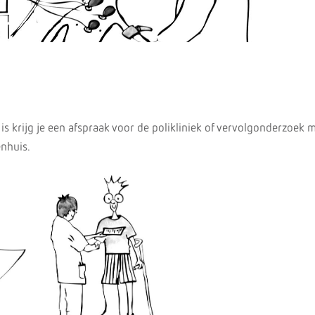
 is krijg je een afspraak voor de polikliniek of vervolgonderzoek m
nhuis.