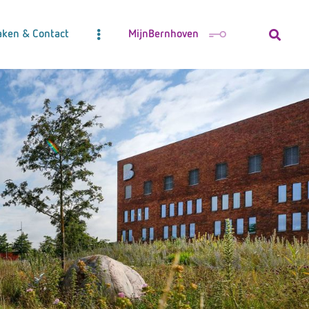
aken & Contact
MijnBernhoven