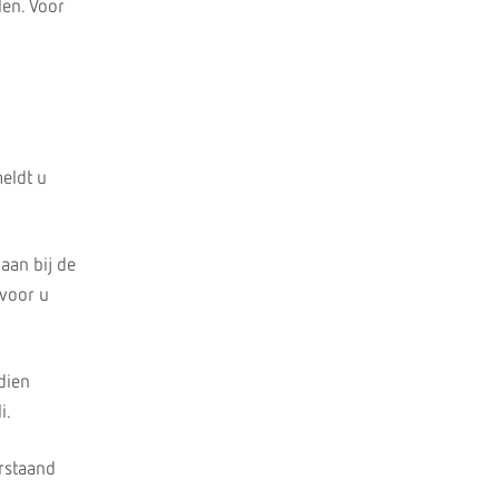
len. Voor
meldt u
aan bij de
 voor u
ndien
i.
erstaand