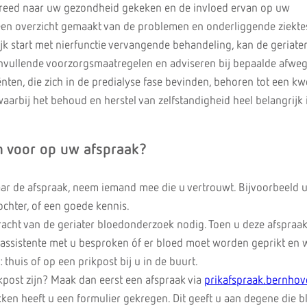
reed naar uw gezondheid gekeken en de invloed ervan op uw
een overzicht gemaakt van de problemen en onderliggende ziekte
jk start met nierfunctie vervangende behandeling, kan de geriate
nvullende voorzorgsmaatregelen en adviseren bij bepaalde afwe
nten, die zich in de predialyse fase bevinden, behoren tot een k
arbij het behoud en herstel van zelfstandigheid heel belangrijk
h voor op uw afspraak?
aar de afspraak, neem iemand mee die u vertrouwt. Bijvoorbeeld 
ochter, of een goede kennis.
racht van de geriater bloedonderzoek nodig. Toen u deze afspraak
 assistente met u besproken óf er bloed moet worden geprikt en w
thuis of op een prikpost bij u in de buurt.
kpost zijn? Maak dan eerst een afspraak via
prikafspraak.bernhov
ken heeft u een formulier gekregen. Dit geeft u aan degene die bl