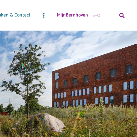
aken & Contact
MijnBernhoven