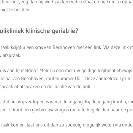
ffeur belt, zeg dan bij welk parkeervak u staat en hij komt u opha
niet te betalen.
likliniek klinische geriatrie?
raak krijgt u een sms van Bernhoven met een link. Via deze link 
w afspraak.
huis aan te melden? Meldt u dan met uw geldige legitimatiebewijs 
ale hal van Bernhoven, routenummer 001. Deze aanmeldzuil print
praak of afspraken en de locatie van de poli.
dat het vrij ver lopen is vanaf de ingang. Bij de ingang kunt u, i
enen. U kunt een gastvrouw vragen om u te begeleiden naar de pol
praak komen, laat ons dit dan zo spoedig mogelijk weten via ond