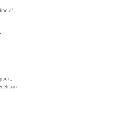
ding of
e
poort,
ezoek aan