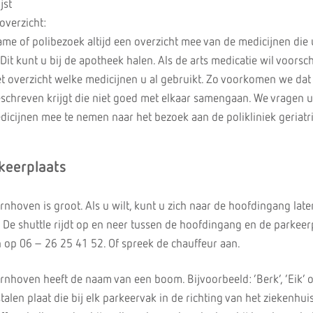
jst
overzicht:
me of polibezoek altijd een overzicht mee van de medicijnen die 
it kunt u bij de apotheek halen. Als de arts medicatie wil voorsch
n het overzicht welke medicijnen u al gebruikt. Zo voorkomen we dat
schreven krijgt die niet goed met elkaar samengaan. We vragen 
icijnen mee te nemen naar het bezoek aan de polikliniek geriatri
keerplaats
nhoven is groot. Als u wilt, kunt u zich naar de hoofdingang late
 De shuttle rijdt op en neer tussen de hoofdingang en de parkeer
n op 06 – 26 25 41 52. Of spreek de chauffeur aan.
nhoven heeft de naam van een boom. Bijvoorbeeld: ‘Berk’, ‘Eik’ of
talen plaat die bij elk parkeervak in de richting van het ziekenhuis