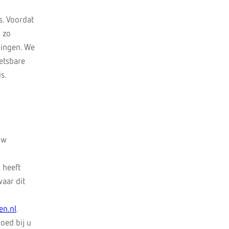
s. Voordat
r zo
gingen.
We
wetsbare
is.
uw
 heeft
aar dit
en.nl
.
oed bij u