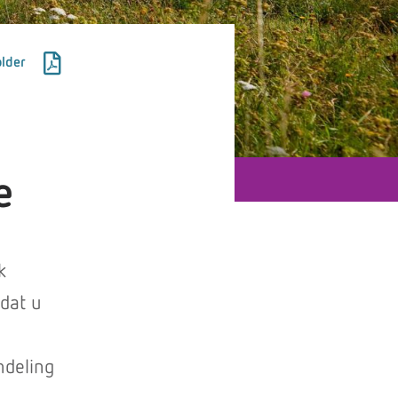
lder
e
k
 dat u
ndeling