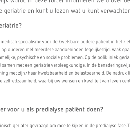
ijk wordt. In deze folder informeren we u over d
che geriatrie en kunt u lezen wat u kunt verwachte
eriatrie?
et medisch specialisme voor de kwetsbare oudere patiënt in het zie
toe op ouderen met meerdere aandoeningen tegelijkertijd. Vaak gaa
melijke, psychische en sociale problemen. Op de polikliniek geria
ijd samen met een geriatrie verpleegkundige. In de benaderingswij
ing met zijn/haar kwetsbaarheid en belastbaarheid. De nadruk l
e zelfredzaamheid, waarbij uw wensen en kwaliteit van leven cent
er voor u als predialyse patiënt doen?
inisch geriater gevraagd om mee te kijken in de predialyse fase. T