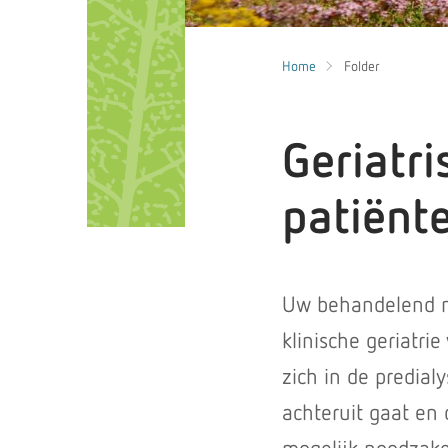
Home
Folder
Geriatr
patiënte
Uw behandelend ne
klinische geriatri
zich in de predial
achteruit gaat en