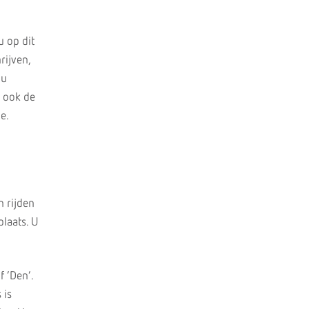
u op dit
rijven,
 u
u ook de
e.
n rijden
plaats. U
 ‘Den’.
 is