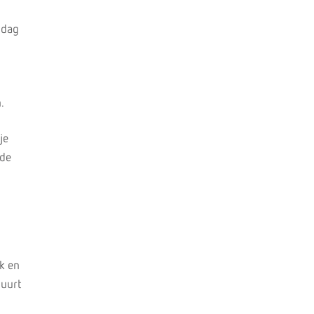
jdag
.
je
nde
ek en
duurt