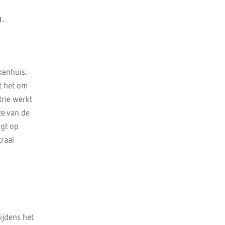
e
n.
kenhuis.
t het om
trie werkt
ze van de
igt op
raal
ijdens het