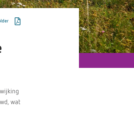
lder
e
fwijking
uwd, wat