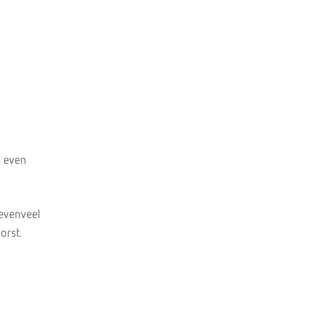
s even
 evenveel
orst.