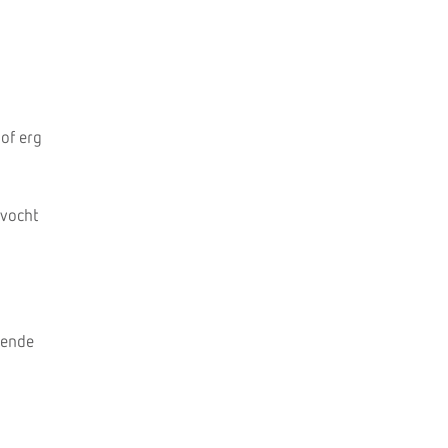
 of erg
 vocht
mende