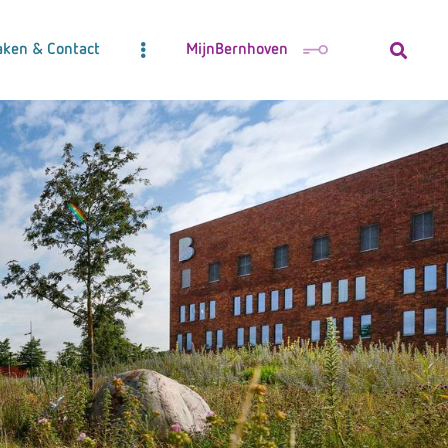
aken & Contact
MijnBernhoven