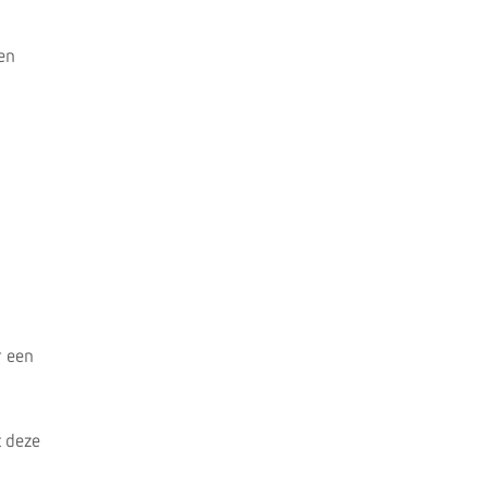
men
r een
t deze