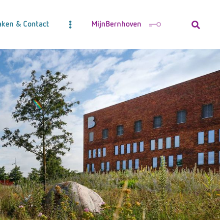
aken & Contact
MijnBernhoven