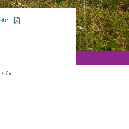
lder
ie. Ga