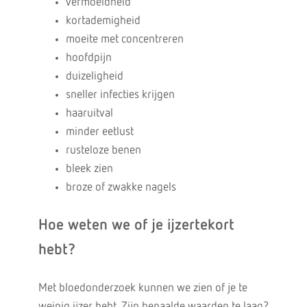
vermoeidheid
kortademigheid
moeite met concentreren
hoofdpijn
duizeligheid
sneller infecties krijgen
haaruitval
minder eetlust
rusteloze benen
bleek zien
broze of zwakke nagels
Hoe weten we of je ijzertekort
hebt?
Met bloedonderzoek kunnen we zien of je te
weinig ijzer hebt. Zijn bepaalde waarden te laag?