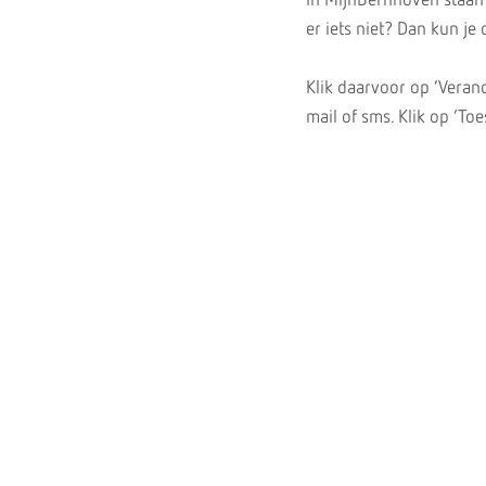
In MijnBernhoven staan 
er iets niet? Dan kun je 
Klik daarvoor op ‘Veran
mail of sms. Klik op ‘T