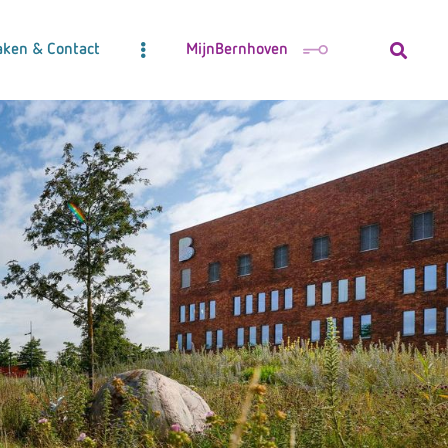
aken & Contact
MijnBernhoven