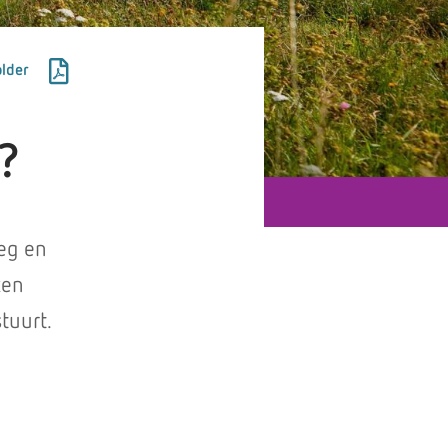
lder
?
eg en
ken
tuurt.