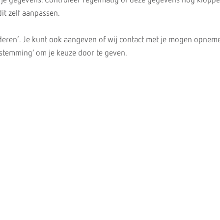
je gegevens. Controleer regelmatig of deze gegevens nog kloppe
dit zelf aanpassen.
deren’. Je kunt ook aangeven of wij contact met je mogen opneme
oestemming’ om je keuze door te geven.