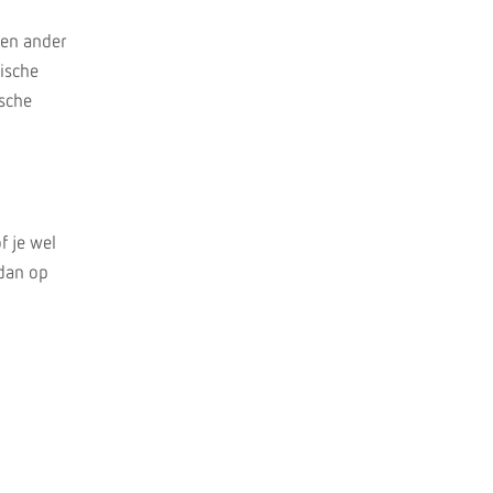
een ander
ische
ische
f je wel
 dan op