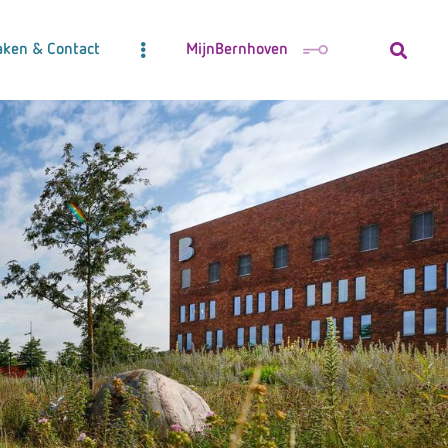
aken & Contact
MijnBernhoven