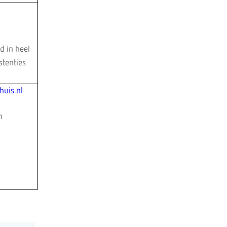
d in heel
stenties
huis.nl
en