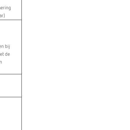
mering
ar)
en bij
et de
an