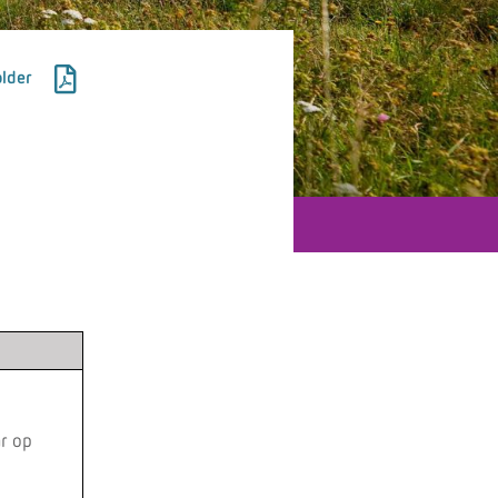
lder
ar op