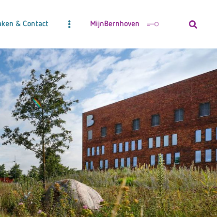
aken & Contact
MijnBernhoven