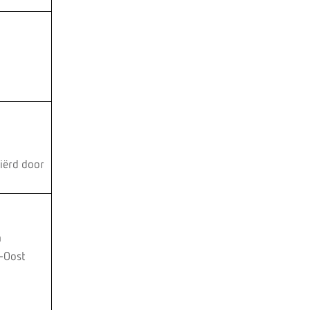
ciërd door
n
-Oost