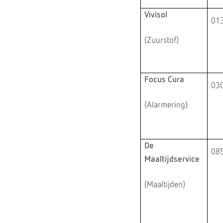
Vivisol
013
(Zuurstof)
Focus Cura
030
(Alarmering)
De
085
Maaltijdservice
(Maaltijden)