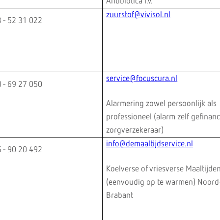
Antibiotica I.V.
zuurstof@vivisol.nl
 - 52 31 022
service@focuscura.nl
 - 69 27 050
Alarmering zowel persoonlijk als
professioneel (alarm zelf gefinan
zorgverzekeraar)
info@demaaltijdservice.nl
 - 90 20 492
Koelverse of vriesverse Maaltijde
(eenvoudig op te warmen) Noord
Brabant