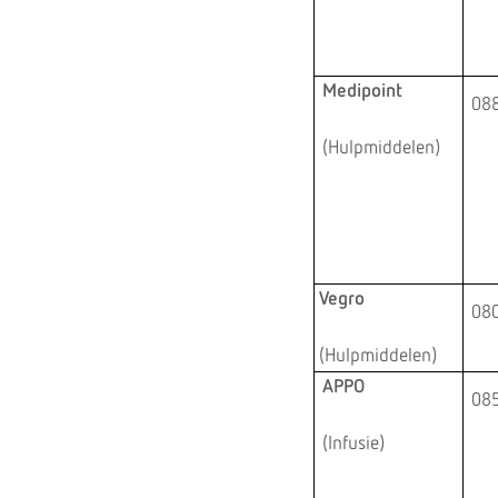
Medipoint
088
(Hulpmiddelen)
Vegro
080
(Hulpmiddelen)
APPO
085
(Infusie)