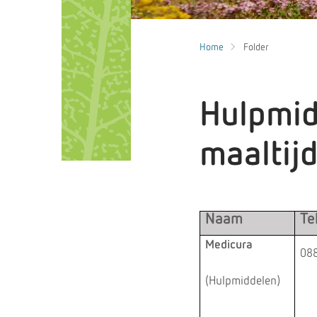
Home
Folder
Hulpmid
maaltij
Naam
Te
Medicura
088
(Hulpmiddelen)