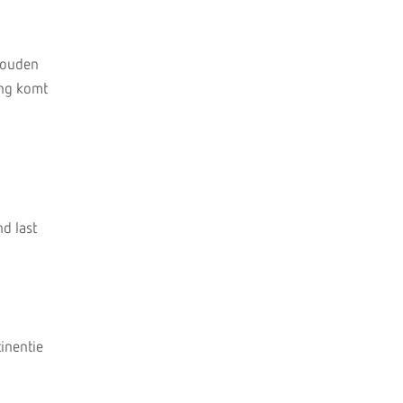
phouden
ing komt
d last
inentie