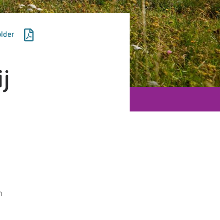
lder
ij
n