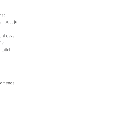
met
e houdt je
kunt deze
 De
toilet in
rkomende