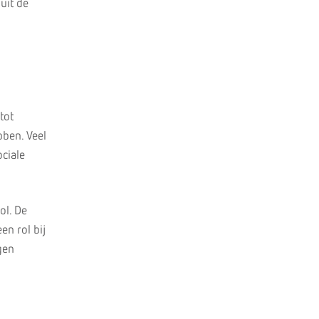
uit de
tot
bben. Veel
ociale
ol. De
en rol bij
gen