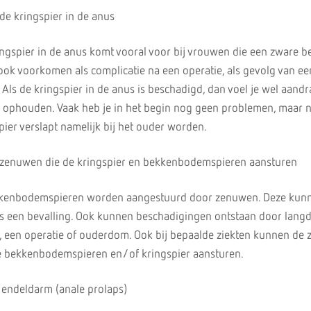
de kringspier in de anus
ngspier in de anus komt vooral voor bij vrouwen die een zware be
ok voorkomen als complicatie na een operatie, als gevolg van e
 Als de kringspier in de anus is beschadigd, dan voel je wel aand
et ophouden. Vaak heb je in het begin nog geen problemen, maar 
pier verslapt namelijk bij het ouder worden.
 zenuwen die de kringspier en bekkenbodemspieren aansturen
ekkenbodemspieren worden aangestuurd door zenuwen. Deze kun
ns een bevalling. Ook kunnen beschadigingen ontstaan door lang
), een operatie of ouderdom. Ook bij bepaalde ziekten kunnen de
e bekkenbodemspieren en/of kringspier aansturen.
 endeldarm (anale prolaps)