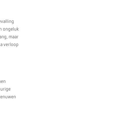
valling
en ongeluk
rang, maar
na verloop
nen
durige
 zenuwen