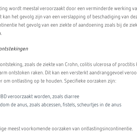
sting wordt meestal veroorzaakt door een verminderde werking v
it kan het gevolg zijn van een verslapping of beschadiging van de
ntinentie het gevolg van een ziekte of aandoening zoals bij de zie
a.
ontstekingen
ntsteking, zoals de ziekte van Crohn, colitis ulcerosa of proctitis
darm ontstoken raken. Dit kan een versterkt aandranggevoel veroo
er om ontlasting op te houden. Specifieke oorzaken zijn:
IBD veroorzaakt worden, zoals diarree
ndom de anus, zoals abcessen, fistels, scheurtjes in de anus
rige meest voorkomende oorzaken van ontlastingsincontinentie.