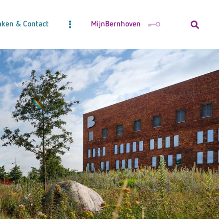
aken & Contact
MijnBernhoven