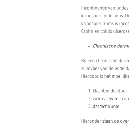
Incontinentie van ontla
kringspier in de anus. D
kringspier. Soms is inco
Crohn en colitis ulceros
Chronische darm
Bij een chronische darmo
slijmvlies van de endel
Hierdoor is het moeilijk
klachten die door 
ziekteactiviteit ro
darmchirugie
Hieronder staan de ove