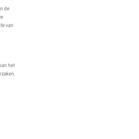
an de
ze
kte van
 kan het
rzaken.