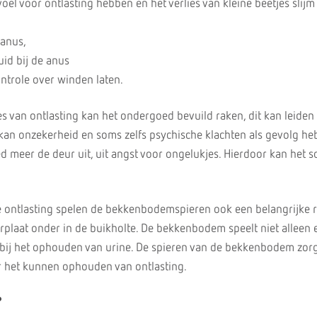
l voor ontlasting hebben en het verlies van kleine beetjes slijm 
 anus,
uid bij de anus
ntrole over winden laten.
s van ontlasting kan het ondergoed bevuild raken, dit kan leiden 
t kan onzekerheid en soms zelfs psychische klachten als gevolg he
 meer de deur uit, uit angst voor ongelukjes. Hierdoor kan het s
 ontlasting spelen de bekkenbodemspieren ook een belangrijke r
plaat onder in de buikholte. De bekkenbodem speelt niet alleen e
 bij het ophouden van urine. De spieren van de bekkenbodem zor
 het kunnen ophouden van ontlasting.
?