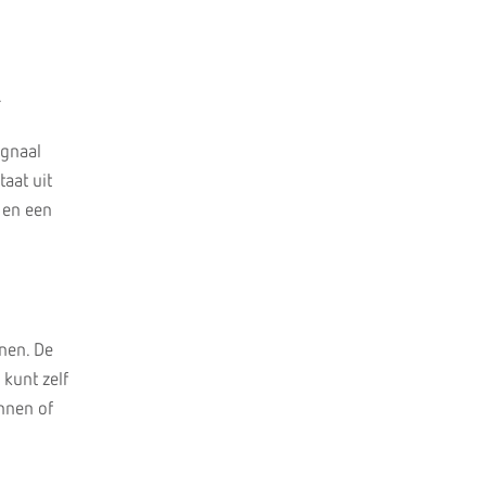
.
ignaal
aat uit
 en een
nen. De
 kunt zelf
nnen of