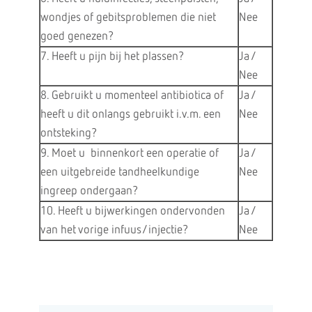
wondjes of gebitsproblemen die niet
Nee
goed genezen?
7. Heeft u pijn bij het plassen?
Ja /
Nee
8. Gebruikt u momenteel antibiotica of
Ja /
heeft u dit onlangs gebruikt i.v.m. een
Nee
ontsteking?
9. Moet u binnenkort een operatie of
Ja /
een uitgebreide tandheelkundige
Nee
ingreep ondergaan?
10. Heeft u bijwerkingen ondervonden
Ja /
van het vorige infuus/injectie?
Nee