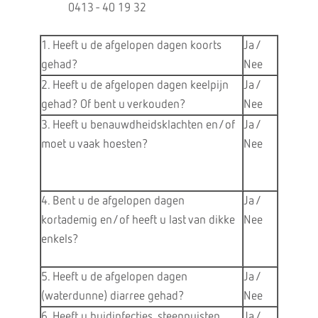
0413 - 40 19 32
1. Heeft u de afgelopen dagen koorts
Ja /
gehad?
Nee
2. Heeft u de afgelopen dagen keelpijn
Ja /
gehad? Of bent u verkouden?
Nee
3. Heeft u benauwdheidsklachten en/of
Ja /
moet u vaak hoesten?
Nee
4. Bent u de afgelopen dagen
Ja /
kortademig en/of heeft u last van dikke
Nee
enkels?
5. Heeft u de afgelopen dagen
Ja /
(waterdunne) diarree gehad?
Nee
6. Heeft u huidinfecties, steenpuisten,
Ja /