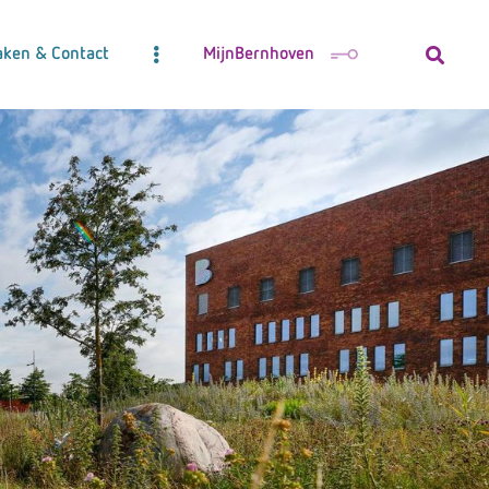
aken & Contact
MijnBernhoven