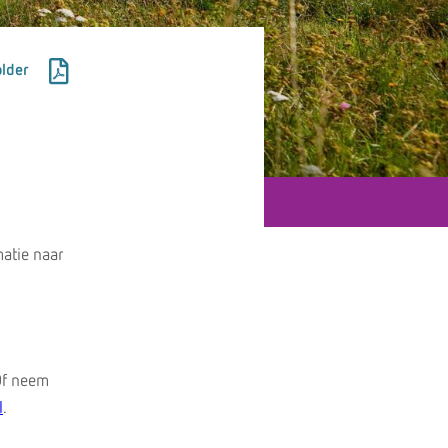
lder
atie naar
Of neem
l
.