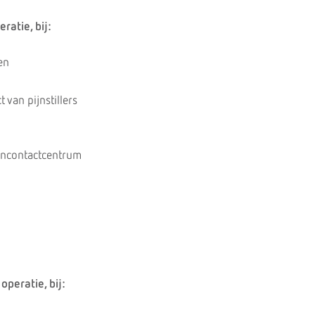
ratie, bij:
en
 van pijnstillers
tencontactcentrum
operatie, bij: