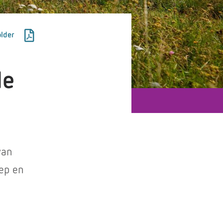
lder
le
van
eep en