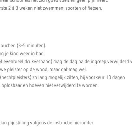
aar school als het zich goed voelt en geen pijn heeft.
rste 2 à 3 weken niet zwemmen, sporten of fietsen.
douchen (3-5 minuten).
 je kind weer in bad.
(of eventueel drukverband) mag de dag na de ingreep verwijderd
uwe pleister op de wond, maar dat mag wel.
 (hechtpleisters) zo lang mogelijk zitten, bij voorkeur 10 dagen
n oplosbaar en hoeven niet verwijderd te worden.
dan pijnstilling volgens de instructie hieronder.