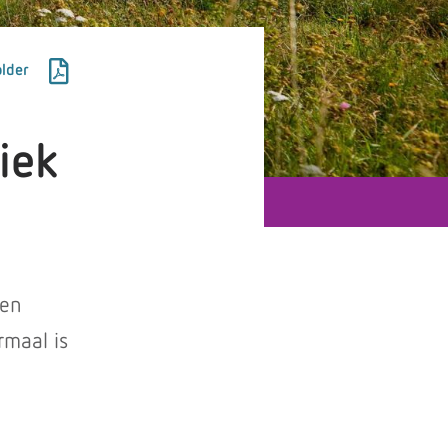
lder
tiek
ren
rmaal is