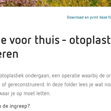
Download en print deze fo
ie voor thuis - otoplas
eren
otoplastiek ondergaan, een operatie waarbij de o
f gereconstrueerd. In deze folder lees je wat no
waar je op moet letten.
a de ingreep?