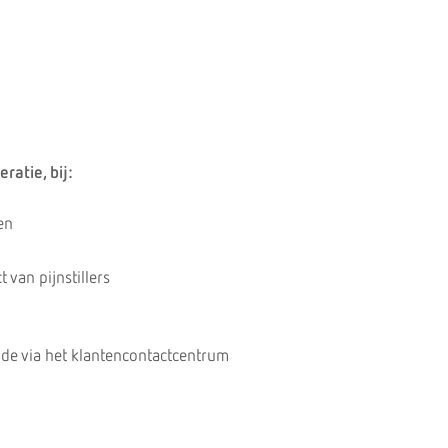
ratie, bij:
en
 van pijnstillers
de via het klantencontactcentrum