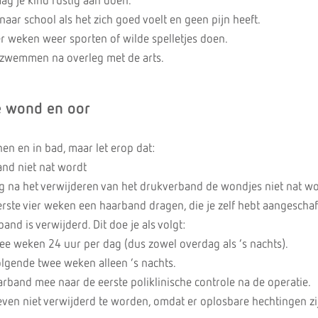
ag je kind rustig aan doen.
aar school als het zich goed voelt en geen pijn heeft.
r weken weer sporten of wilde spelletjes doen.
 zwemmen na overleg met de arts.
e wond en oor
en en in bad, maar let erop dat:
and niet nat wordt
ag na het verwijderen van het drukverband de wondjes niet nat w
rste vier weken een haarband dragen, die je zelf hebt aangeschaf
and is verwijderd. Dit doe je als volgt:
ee weken 24 uur per dag (dus zowel overdag als ’s nachts).
lgende twee weken alleen ’s nachts.
band mee naar de eerste poliklinische controle na de operatie.
ven niet verwijderd te worden, omdat er oplosbare hechtingen zi