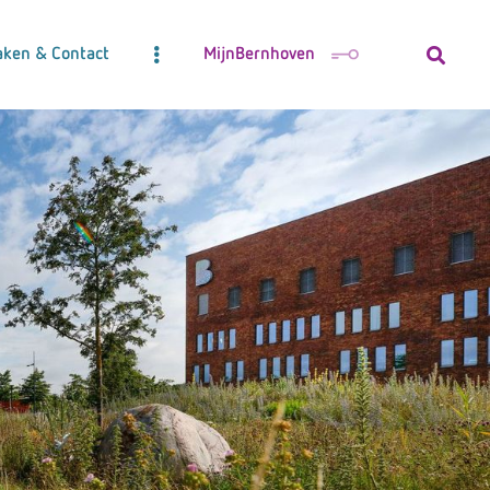
aken & Contact
MijnBernhoven