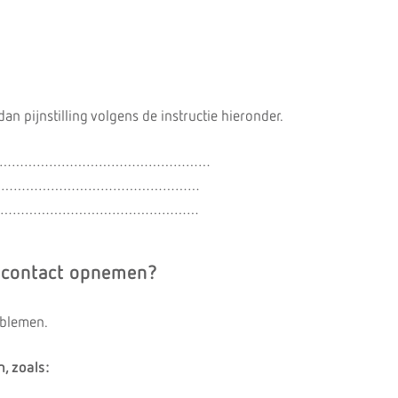
dan pijnstilling volgens de instructie hieronder.
 ………………………………………………………
…………………………………………………
…………………………………………………
 contact opnemen?
oblemen.
, zoals: