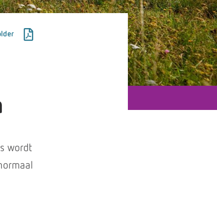
lder
n
s wordt
 normaal