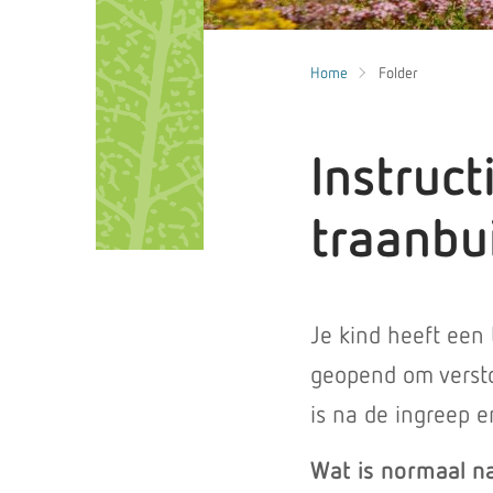
Home
Folder
Instruct
traanbu
Je kind heeft een
geopend om versto
is na de ingreep e
Wat is normaal n