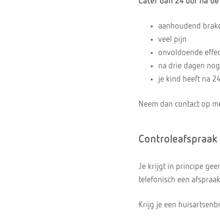
Later dan 24 uur na de 
aanhoudend brak
veel pijn
onvoldoende effect
na drie dagen nog
je kind heeft na 2
Neem dan contact op met 
Controleafspraak
Je krijgt in principe ge
telefonisch een afspraa
Krijg je een huisartsenb