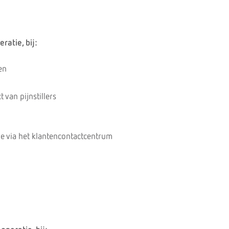
ratie, bij:
en
 van pijnstillers
e via het klantencontactcentrum