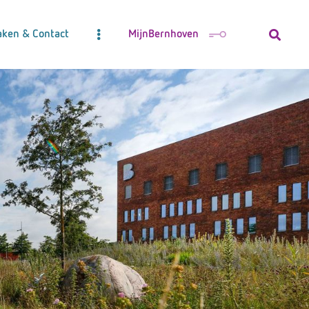
aken & Contact
MijnBernhoven