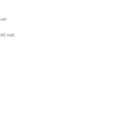
over
it niet