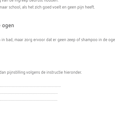
ag van de ingreep bedrust houden.
aar school, als het zich goed voelt en geen pijn heeft.
e ogen
 in bad, maar zorg ervoor dat er geen zeep of shampoo in de og
dan pijnstilling volgens de instructie hieronder.
 ………………………………………………………
…………………………………………………
…………………………………………………