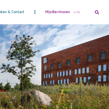
aken & Contact
MijnBernhoven