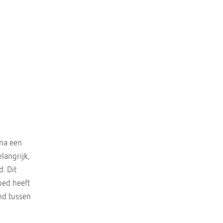
/na een
langrijk,
. Dit
oed heeft
nd tussen