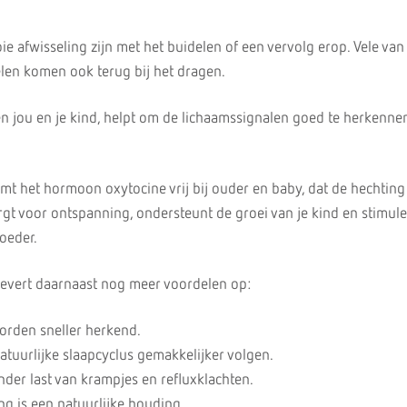
e afwisseling zijn met het buidelen of een vervolg erop. Vele van
len komen ook terug bij het dragen.
n jou en je kind, helpt om de lichaamssignalen goed te herkenne
mt het hormoon oxytocine vrij bij ouder en baby, dat de hechting
rgt voor ontspanning, ondersteunt de groei van je kind en stimule
oeder.
levert daarnaast nog meer voordelen op:
rden sneller herkend.
atuurlijke slaapcyclus gemakkelijker volgen.
der last van krampjes en refluxklachten.
ng is een natuurlijke houding.