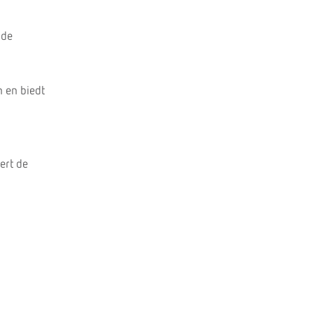
 de
n en biedt
ert de