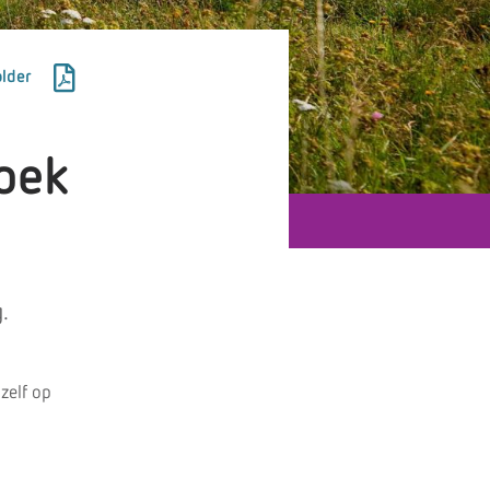
lder
oek
.
 zelf op