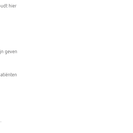
udt hier
ijn geven
atiënten
.