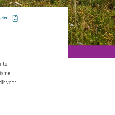
lder
ente
nisme
it voor