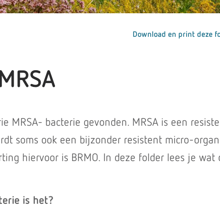
Download en print deze fo
 MRSA
erie MRSA- bacterie gevonden. MRSA is een resist
rdt soms ook een bijzonder resistent micro-orga
ing hiervoor is BRMO. In deze folder lees je wat d
erie is het?