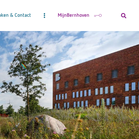
aken & Contact
MijnBernhoven