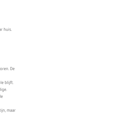
ar huis.
 oren. De
e blijft.
dige.
de
ijn, maar