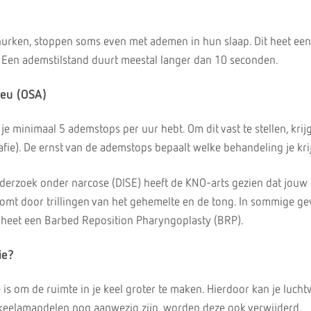
rken, stoppen soms even met ademen in hun slaap. Dit heet een
 Een ademstilstand duurt meestal langer dan 10 seconden.
neu (OSA)
e minimaal 5 ademstops per uur hebt. Om dit vast te stellen, krijg
fie). De ernst van de ademstops bepaalt welke behandeling je krij
derzoek onder narcose (DISE) heeft de KNO-arts gezien dat jouw
mt door trillingen van het gehemelte en de tong. In sommige ge
t heet een Barbed Reposition Pharyngoplasty (BRP).
ie?
 is om de ruimte in je keel groter te maken. Hierdoor kan je lucht
e keelamandelen nog aanwezig zijn, worden deze ook verwijderd.