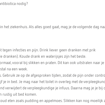
antibiotica nodig?
t in het ziekenhuis. Als alles goed gaat, mag je de volgende dag na
pt tegen infecties en pijn. Drink liever geen dranken met prik
 dranken). Koude drank en waterijsjes zijn het beste.
normaal, vooral bij slikken en praten. Dit kan ook uitstralen naar je
stal na een week.
ers. Gebruik ze op de afgesproken tijden, zodat de pijn onder control
ijf je in bed. Je mag naar het toilet in overleg met de verpleegkun
d verwijdert de verpleegkundige je infuus. Daarna mag je je bij 
n rustig uit bed komen.
 koud eten zoals pudding en appelmoes. Slikken kan nog moeilijk z