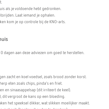
t.
uis als je voldoende hebt gedronken.
utorijden. Laat iemand je ophalen.
en kom je op controle bij de KNO-arts.
huis
 10 dagen aan deze adviezen om goed te herstellen.
gen zacht en koel voedsel, zoals brood zonder korst.
erp eten zoals chips, pinda’s en friet.
en en sinaasappelsap (dit irriteert de keel).
, dit vergroot de kans op een bloeding.
en het speeksel dikker, wat slikken moeilijker maakt.