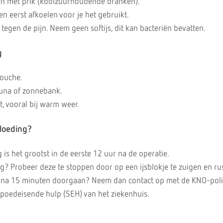
n met prik (koolzuurhoudende dranken).
en eerst afkoelen voor je het gebruikt.
 tegen de pijn. Neem geen softijs, dit kan bacteriën bevatten.
g
ouche.
auna of zonnebank.
t, vooral bij warm weer.
bloeding?
is het grootst in de eerste 12 uur na de operatie.
g? Probeer deze te stoppen door op een ijsblokje te zuigen en rus
ing na 15 minuten doorgaan? Neem dan contact op met de KNO-poli
 spoedeisende hulp (SEH) van het ziekenhuis.