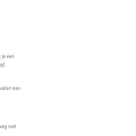
 je een
gt.
vallen kan
weg niet