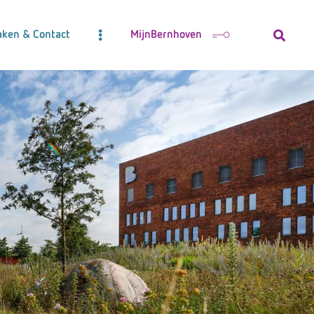
aken & Contact
MijnBernhoven