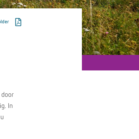
lder
 door
g. In
eu