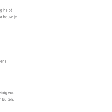
ng helpt
na bouw je
.
dens
inig voor.
r buiten.