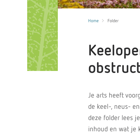
Home
Folder
Keeloper
obstruc
Je arts heeft voo
de keel-, neus- en
deze folder lees j
inhoud en wat je 