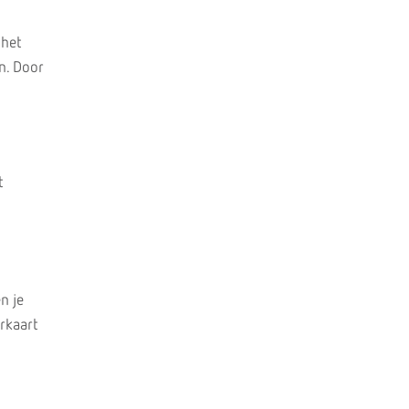
 het
n. Door
t
n je
rkaart